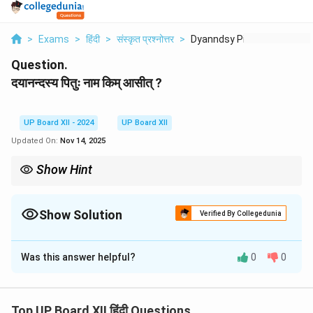
>
Exams
>
हिंदी
>
संस्कृत प्रश्नोत्तर
>
Dyanndsy Pituh Nam K...
Question.
दयानन्दस्य पितुः नाम किम् आसीत् ?
UP Board XII - 2024
UP Board XII
Updated On:
Nov 14, 2025
Show Hint
महर्षिः दयानन्दः आर्यसमाजस्य संस्थापकः आसीत्, तस्य पिता वैदिक परम्परायाः
अनुयायी आसीत्।
Show Solution
Verified By Collegedunia
Solution and Explanation
Was this answer helpful?
0
0
दयानन्दस्य पितुः नाम करशनजी आसीत्। सः एकः धर्मनिष्ठः एवं विद्वान्
पुरुषः आसीत्। तस्य संयोगेनैव दयानन्दः बाल्यकालात् संस्कृताध्ययनं
कृतवान्।
Top UP Board XII हिंदी Questions