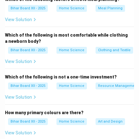
प्रभावित कर सकती हैं। दही और मिठाई में मिलावट के कई साधन होते
Bihar Board XII - 2025
Home Science
Meal Planning
हैं, जिनमें विशेष रूप से आर्टिफिशियल मिठास बढ़ाने के लिए रसायनों का
View Solution
उपयोग किया जाता है।
घी
का परीक्षण करना आसान होता है, क्योंकि
इसका असली रूप और विशेषताएँ बहुत स्पष्ट होती हैं। जब घी में
Which of the following is most comfortable while clothing
मिलावट होती है, तो उसकी शुद्धता और घनत्व में परिवर्तन होता है, जो
a newborn body?
आसानी से पहचानने योग्य होता है। इसके अलावा, घी को ठंडा करने पर
Bihar Board XII - 2025
Home Science
Clothing and Textile
इसकी प्राकृतिक कठोरता और सख्त रूप से मिलावट की पहचान की
जा सकती है। इसलिए, घी में मिलावट अन्य दूध उत्पादों की तुलना में
View Solution
बहुत कठिन होती है, और इसका परीक्षण भी अपेक्षाकृत सरल है।
Which of the following is not a one-time investment?
Download Solution in PDF
Bihar Board XII - 2025
Home Science
Resource Management
View Solution
How many primary colours are there?
Bihar Board XII - 2025
Home Science
Art and Design
View Solution