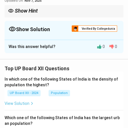
Updated On:
Nov 7, 2025
Show Hint
विज्ञान का प्रयोग व्यक्ति के मानसिक विकास और समझ के आधार पर होना चाहिए
ताकि इसका सही उपयोग किया जा सके।
Show Solution
Verified By Collegedunia
Solution and Explanation
Was this answer helpful?
0
0
कवि ने 'विज्ञान-तलवार' के प्रयोग से इसलिए मना किया है क्योंकि वह
मानते हैं कि जब तक व्यक्ति का मानसिक और बौद्धिक स्तर परिपक्व नहीं
होता, तब तक विज्ञान का उपयोग उसे हानि भी पहुँचा सकता है। तलवार
Top UP Board XII Questions
की तरह विज्ञान में भी शक्ति होती है, लेकिन बिना समझे या जिम्मेदारी से
इसे उपयोग करने से यह खतरनाक साबित हो सकता है।
In which one of the following States of India is the density of
population the highest?
Download Solution in PDF
UP Board XII - 2024
Population
View Solution
Which one of the following States of India has the largest urb
an population?