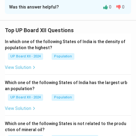
Was this answer helpful?
0
0
इस पद्यांश में
श्रृंगार रस
की प्रधानता है, जिसमें
विप्रलंभ श्रृंगार
(विरह
भाव) प्रमुख रूप से व्यक्त किया गया है। इस रस का स्थायी भाव
रति
है,
जो प्रेम की गहनता को दर्शाता है।
Top UP Board XII Questions
Download Solution in PDF
In which one of the following States of India is the density of
population the highest?
UP Board XII - 2024
Population
View Solution
Which one of the following States of India has the largest urb
an population?
UP Board XII - 2024
Population
View Solution
Which one of the following States is not related to the produ
ction of mineral oil?