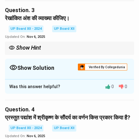
की इच्छा व्यक्त कर रही हैं।
Question.
3
रेखांकित अंश की व्याख्या कीजिए।
Download Solution in PDF
UP Board XII - 2024
UP Board XII
Updated On:
Nov 6, 2025
Show Hint
रेखांकित अंश की व्याख्या करते समय शब्दों के भावार्थ और संदर्भ को स्पष्ट करें।
Show Solution
Verified By Collegedunia
Solution and Explanation
Was this answer helpful?
0
0
रेखांकित अंश में गोपियाँ अपने प्रिय श्रीकृष्ण के संदेश की प्रतीक्षा कर
रही हैं। वे अत्यंत दुखी होकर यह प्रकट कर रही हैं कि श्रीकृष्ण की
ओर से कोई समाचार नहीं आया, जिससे उनकी विरह वेदना और बढ़ गई
Question.
4
है।
प्रस्तुत पद्यांश में श्रीकृष्ण के सौंदर्य का वर्णन किस प्रकार किया है?
Download Solution in PDF
UP Board XII - 2024
UP Board XII
Updated On:
Nov 6, 2025