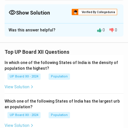
शब्दों के अर्थ केवल शब्दकोशीय न होकर संदर्भानुसार व्याख्या करने चाहिए।
Show Solution
Verified By Collegedunia
Solution and Explanation
Was this answer helpful?
0
0
स्पर्धा:
'स्पर्धा' का अर्थ होता है प्रतियोगिता, ईर्ष्या या प्रतिस्पर्धा।
यह शब्द आमतौर पर किसी लक्ष्य की प्राप्ति के लिए संघर्ष करने या
दूसरों से आगे बढ़ने की भावना को दर्शाता है।
Top UP Board XII Questions
नम्र-ओज:
'नम्र-ओज' दो शब्दों का संयोजन है—'नम्र' (विनम्रता)
In which one of the following States of India is the density of
और 'ओज' (तेज या शक्ति)। इसका अर्थ है वह शक्ति जो विनम्रता
population the highest?
के साथ हो, अर्थात् सौम्य तेज। यह शब्द उन व्यक्तियों के लिए
UP Board XII - 2024
Population
प्रयोग होता है जो शक्ति और ऊर्जा से भरपूर होते हैं, लेकिन उनके
स्वभाव में विनम्रता भी होती है।
View Solution
Which one of the following States of India has the largest urb
Download Solution in PDF
an population?
UP Board XII - 2024
Population
View Solution