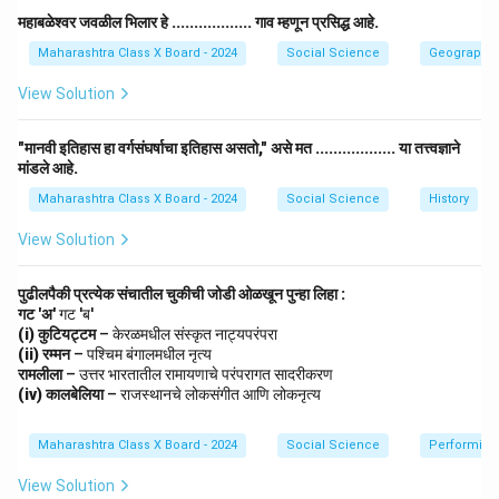
उत्तर:
मेजर ध्यानचंद यांची ऑलिंपिक स्पर्धेमधील कामगिरी अत्यंत
महाबळेश्वर जवळील भिलार हे .................. गाव म्हणून प्रसिद्ध आहे.
उत्कृष्ट होती. उताऱ्यानुसार:
Maharashtra Class X Board - 2024
Social Science
Geography
1928 आणि 1932 च्या ऑलिंपिकमध्ये सुवर्णपदक जिंकणाऱ्या
भारतीय हॉकी संघाचे ते सदस्य होते.
View Solution
1936 साली बर्लिन ऑलिंपिकमध्ये त्यांच्या नेतृत्वाखाली भारतीय
"मानवी इतिहास हा वर्गसंघर्षाचा इतिहास असतो," असे मत .................. या तत्त्वज्ञाने
हॉकी संघाने सुवर्णपदक जिंकले.
मांडले आहे.
Maharashtra Class X Board - 2024
Social Science
History
अशाप्रकारे, त्यांनी सलग तीन ऑलिंपिकमध्ये भारताला सुवर्णपदक
मिळवून देण्यात मोलाचा वाटा उचलला.
View Solution
Download Solution in PDF
पुढीलपैकी प्रत्येक संचातील चुकीची जोडी ओळखून पुन्हा लिहा :
गट 'अ'
गट 'ब'
(i) कुटियट्टम
– केरळमधील संस्कृत नाट्यपरंपरा
(ii) रम्मन
– पश्चिम बंगालमधील नृत्य
रामलीला
– उत्तर भारतातील रामायणाचे परंपरागत सादरीकरण
(iv) कालबेलिया
– राजस्थानचे लोकसंगीत आणि लोकनृत्य
Maharashtra Class X Board - 2024
Social Science
Performing 
View Solution