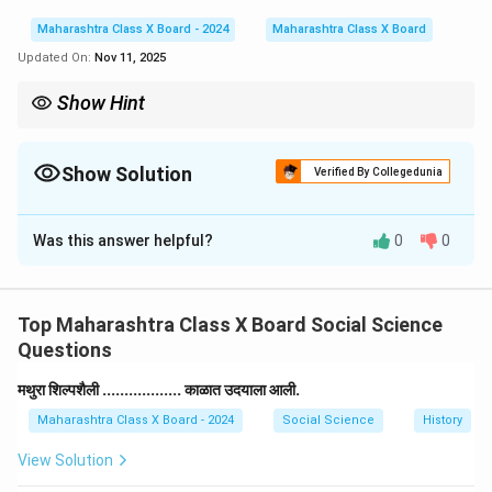
Maharashtra Class X Board - 2024
Maharashtra Class X Board
Updated On:
Nov 11, 2025
Show Hint
उताऱ्यावरील प्रश्नांची उत्तरे लिहिताना, ती थेट उताऱ्यातील माहितीवर आधारित
असावीत. स्वतःची माहिती न घालता, विचारलेल्या प्रश्नाचे नेमके उत्तर उताऱ्यातून
शोधून लिहा.
Show Solution
Verified By Collegedunia
Solution and Explanation
Was this answer helpful?
0
0
(1) 'हॉकीचे जादूगार' कोणाला म्हणतात?
उत्तर:
उताऱ्यानुसार, मेजर ध्यानचंद यांना 'हॉकीचे जादूगार' असे
म्हणतात.
Top Maharashtra Class X Board Social Science
(2) भारतात मेजर ध्यानचंद यांचा जन्मदिवस काय म्हणून साजरा केला
Questions
जातो?
उत्तर:
उताऱ्यानुसार, भारतात मेजर ध्यानचंद यांचा जन्मदिवस (29
मथुरा शिल्पशैली .................. काळात उदयाला आली.
ऑगस्ट) 'राष्ट्रीय क्रीडा दिवस' म्हणून साजरा केला जातो.
Maharashtra Class X Board - 2024
Social Science
History
(3) मेजर ध्यानचंद यांची ऑलिंपिक स्पर्धेमधील कामगिरी थोडक्यात
View Solution
लिहा.