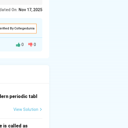
dated On:
Nov 17, 2025
erified By Collegedunia
0
0
न (Composition) बदलत
धाचे दही होणे, फळ
dern periodic tabl
View Solution
 is called as