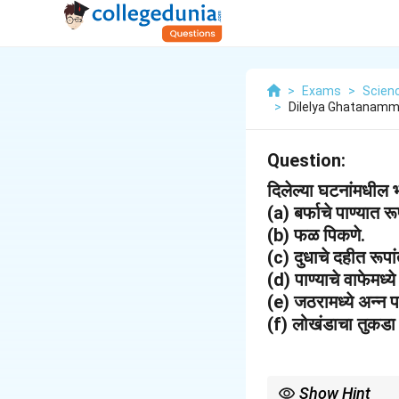
>
Exams
>
Scien
>
Dilelya Ghatanamma
Question:
दिलेल्या घटनांमधी
(a) बर्फाचे पाण्यात र
(b) फळ पिकणे.
(c) दुधाचे दहीत रूपा
(d) पाण्याचे वाफेमध्ये
(e) जठरामध्ये अन्न 
(f) लोखंडाचा तुकडा 
Show Hint