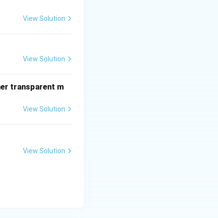
View Solution
View Solution
 तयार होतो.
her transparent m
View Solution
View Solution