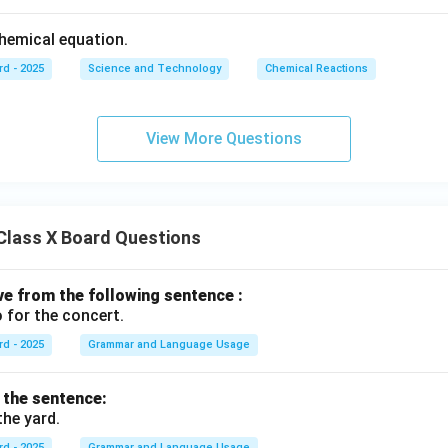
chemical equation.
rd - 2025
Science and Technology
Chemical Reactions
View More Questions
Class X Board Questions
ive from the following sentence :
 for the concert.
rd - 2025
Grammar and Language Usage
f the sentence:
the yard.
rd - 2025
Grammar and Language Usage