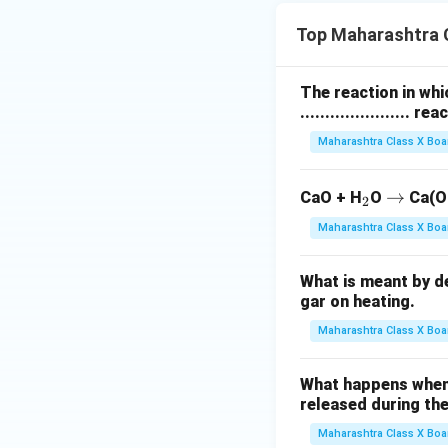
Top Maharashtra 
The reaction in whi
...................... re
Maharashtra Class X Boa
_
\r
→
CaO + H
O
Ca(O
2
2
ig
Maharashtra Class X Boa
h
ta
What is meant by d
rr
gar on heating.
o
Maharashtra Class X Boa
w
What happens when 
released during th
Maharashtra Class X Boa