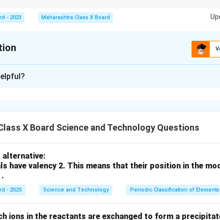
त (Reversible) पण रासायनिक बदल उलट करता येत नाहीत (Irreversible).
Up
rd - 2023
Maharashtra Class X Board
tion
V
xplanation
elpful?
समजून घेणे.
ार्थाच्या अवस्थेत, आकारात किंवा रूपात बदल होतो पण त्याचे रासायनिक संघट
फ होणे, आकर्षण इ.
Class X Board Science and Technology Questions
दल समजून घेणे.
पदार्थ तयार होतो आणि मूळ पदार्थाचे रासायनिक संघटन कायमचे बदलते. उदा. दु
alternative:
ls have valency 2. This means that their position in the mo
 .
रणाचे विश्लेषण.
ंतर होणे
— फक्त अवस्थेचा बदल आहे, म्हणून
भौतिक बदल
.
rd - 2025
Science and Technology
Periodic Classification of Elements
यनिक बदल होतो कारण नवीन द्रव्ये तयार होतात.
ासायनिक बदल, कारण नवीन पदार्थ तयार होतो.
ch ions in the reactants are exchanged to form a precipitate