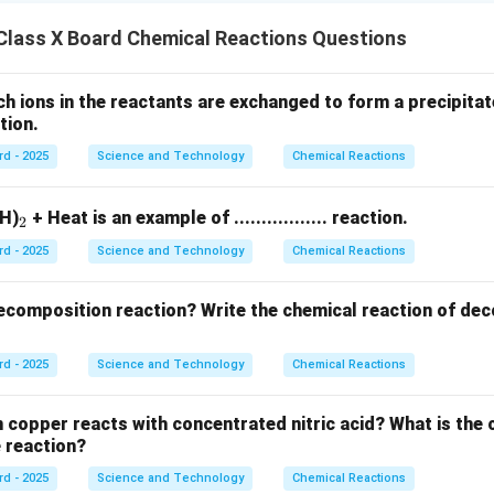
Class X Board Chemical Reactions Questions
ch ions in the reactants are exchanged to form a precipitate
action.
rd - 2025
Science and Technology
Chemical Reactions
_
H)
+ Heat is an example of ................. reaction.
2
2
rd - 2025
Science and Technology
Chemical Reactions
ecomposition reaction? Write the chemical reaction of dec
rd - 2025
Science and Technology
Chemical Reactions
copper reacts with concentrated nitric acid? What is the 
e reaction?
rd - 2025
Science and Technology
Chemical Reactions