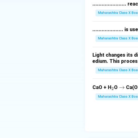
...................... re
(d)
पाण्याचे वाफेमध्ये र
(e)
जठरामध्ये अन्न पच
Maharashtra Class X Boa
(f)
लोखंडाचा तुकडा चु
.................... i
Step 4: निष्कर्ष.
Maharashtra Class X Boa
भौतिक बदलांमध्ये पदार
Light changes its 
Download Solutio
edium. This process is 
Maharashtra Class X Boa
_
\r
→
CaO + H
O
Ca(O
2
2
ig
Maharashtra Class X Boa
h
ta
rr
o
w