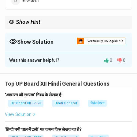
आत्मकथा
Show Hint
'धूसरवाणी' एक प्रसिद्ध आत्मकथा है जिसमें लेखक के जीवन की घटनाएँ वर्णित हैं।
Show Solution
Verified By Collegedunia
The Correct Option is
D
Was this answer helpful?
0
0
Solution and Explanation
Download Solution in PDF
Top UP Board XII Hindi General Questions
‘आचारण की सभ्यता’ निबंध के लेखक हैं:
UP Board XII - 2023
Hindi General
निबंध लेखन
View Solution
‘हिन्दी नयी चाल में ढली’ यह कथन किस लेखक का है?