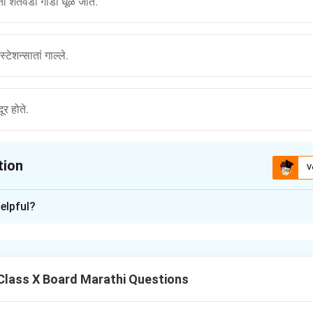
ा शेतवडी गाडी धूळ जातें.
्टेशन्सातां गाल्ले.
दूर होते.
tion
V
ion is
B
elpful?
xplanation
nding the passage.
शेतवडी चूक करण्याची कार्ये का होतात हे शोधण्यात मदत करणारी मार्गदर्शिका. वादला
Class X Board Marathi Questions
 the options.