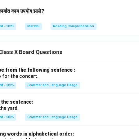
्ण कार्यात काय उपयोग झाले?
rd - 2023
Marathi
Reading Comprehension
Class X Board Questions
ive from the following sentence :
 for the concert.
rd - 2025
Grammar and Language Usage
f the sentence:
the yard.
rd - 2025
Grammar and Language Usage
ng words in alphabetical order: