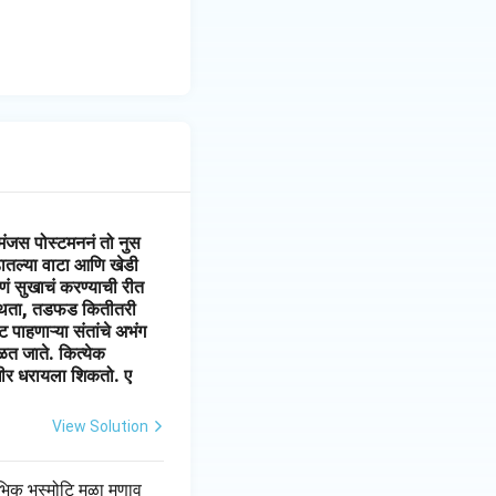
मंजस पोस्टमननं तो नुस
ातल्या वाटा आणि खेडी
णं सुखाचं करण्याची रीत
वस्थता, तडफड कितीतरी
 पाहणाऱ्या संतांचे अभंग
कळत जाते. कित्येक
 धीर धरायला शिकतो. ए
View Solution
भिक भस्मोटि मळा मणाव