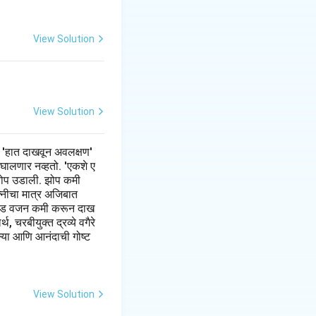
View Solution
View Solution
 'हात दाखवून अवलक्षण'
 घालणार नव्हतो. 'एकशे ए
झी झोप उडाली. झोप कमी
त्नीचा मात्र अजिबात
 पौंड वजन कमी करून दाख
 चरबीयुक्त द्रव्ये वगैरे
ल्या आणि आनंदाची गोष्ट
View Solution