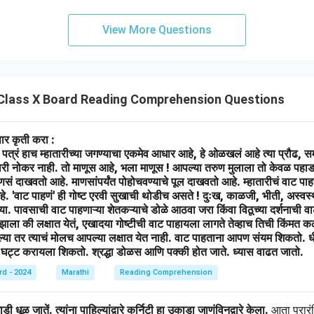
View More Questions
Class X Board Reading Comprehension Questions
सार कृती करा :
पत्रं हाच म्हातारीच्या जगण्याचा एकमेव आधार आहे, हे ओळखलं आहे त्या प्रौढ, स
री नोकर नाही. तो माणूस आहे, भला माणूस ! आपल्या तरुण मुलाला तो केवळ पहाड
णसं दाखवतो आहे. माणसांपर्यंत पोहोचवण्याचे पूल दाखवतो आहे. म्हातारीचं वाट पाह
हे. 'वाट पाहणं' ही गोष्ट एरवी सुखाची थोडीच असते ! दुःख, काळजी, भीती, अस्
या. पावसाची वाट पाहणाऱ्या शेतकऱ्याचे डोळे आठवा जरा किंवा विठूच्या दर्शनाची वाट
 झाला की लक्षात येतं, एखादया गोष्टीची वाट पाहायला लागते तेव्हाच तिची किंमत 
ाल्या तर त्याचं मोलच आपल्या लक्षात येत नाही. वाट पाहताना आपण संयम शिकतो.
स घट्ट करायला शिकतो. श्रद्धा डोळस आणि पक्की होत जाते. ध्यास वाढत जातो.
rd - 2024
Marathi
Reading Comprehension
धूळ जातें. त्यांना पाहिल्यांद्वारे कुर्निटी हा उकाडा जाणंविनद्वारे केला.
आता प्रारं