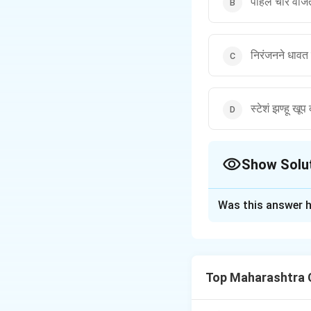
पहिले चार वाजत
निरंजनने धावत स
स्टेशं झण्हू खूप 
Show Solu
The Correct Opt
Was this answer h
Solution and E
Step 1: Understa
विविध परिस्थितींमध्ये 
Top Maharashtra 
दर्शविते.
Step 2: Analyzing