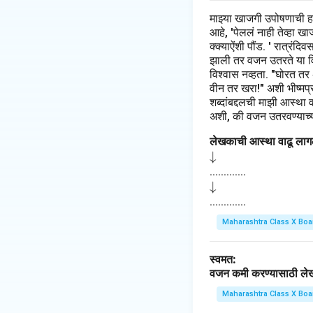
माझ्या खाजगी उपोषणाची 
आहे, 'पेललं नाही तेव्हा 
क्क्याऐंशी पौंड. ' रात्रंद
झाली तर वजन उतरते या विच
विश्वास नव्हता. "घोरत तर
वीन तर खरा!" अशी भीष्मप्रत
शब्दांबद्दलची माझी आस्था 
अशी, की वजन उतरवण्याच्या
लेखकाची आस्था वाढू लागल
\d
↓
o
.............
\d
↓
w
o
.............
na
w
rr
Maharashtra Class X Boa
na
o
rr
w
स्वमत:
o
वजन कमी करण्यासाठी लेखका
w
Maharashtra Class X Boa