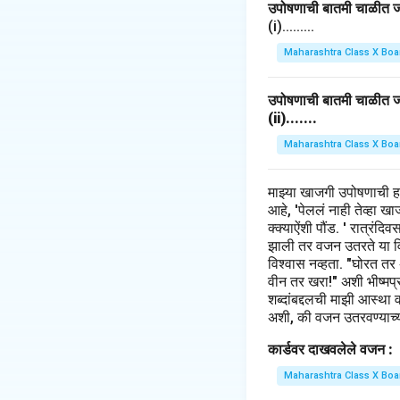
उपोषणाची बातमी चाळीत जाह
(A) खालिल विषयानुसा
(i).........
Maharashtra Class X Boa
Step 3: Conclusi
या विषयावर ताजा उत्तर 
उपोषणाची बातमी चाळीत जाह
(ii).......
Download Solutio
Maharashtra Class X Boa
माझ्या खाजगी उपोषणाची 
आहे, 'पेललं नाही तेव्हा 
क्क्याऐंशी पौंड. ' रात्रंद
झाली तर वजन उतरते या विच
विश्वास नव्हता. "घोरत तर
वीन तर खरा!" अशी भीष्मप्रत
शब्दांबद्दलची माझी आस्था 
अशी, की वजन उतरवण्याच्या
कार्डवर दाखवलेले वजन :
Maharashtra Class X Boa