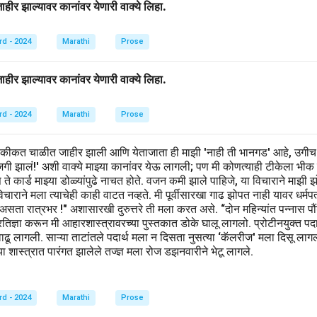
ीर झाल्यावर कानांवर येणारी वाक्ये लिहा.
र चूक का कवर ते लिहा:
खालिल वागानुसार किती उत्तरे निरंतर.
rd - 2024
Marathi
Prose
on.
स्पेस.
ीर झाल्यावर कानांवर येणारी वाक्ये लिहा.
n in PDF
rd - 2024
Marathi
Prose
हकीकत चाळीत जाहीर झाली आणि येताजाता ही माझी 'नाही ती भानगड' आहे, उगीच
खाजगी झालं!' अशी वाक्ये माझ्या कानांवर येऊ लागली; पण मी कोणत्याही टीकेला भीक
िवस ते कार्ड माझ्या डोळ्यांपुढे नाचत होते. वजन कमी झाले पाहिजे, या विचाराने मा
ाराने मला त्याचेही काही वाटत नव्हते. मी पूर्वीसारखा गाढ झोपत नाही यावर धर्मप
 असता रात्रभर !" अशासारखी दुरुत्तरे ती मला करत असे. “दोन महिन्यांत पन्नास
िज्ञा करून मी आहारशास्त्रावरच्या पुस्तकात डोके घालू लागलो. प्रोटीनयुक्त पदार्थ,
वाढू लागली. साऱ्या ताटांतले पदार्थ मला न दिसता नुसत्या ‘कॅलरीज' मला दिसू लाग
 शास्त्रात पारंगत झालेले तज्ज्ञ मला रोज डझनवारीने भेटू लागले.
rd - 2024
Marathi
Prose