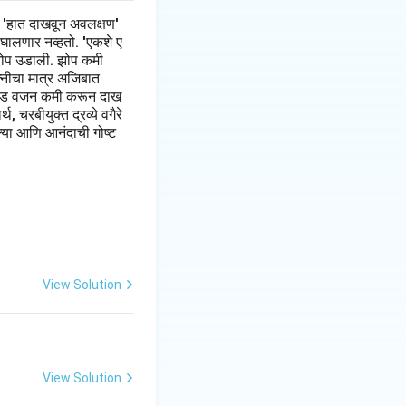
 'हात दाखवून अवलक्षण'
 घालणार नव्हतो. 'एकशे ए
झी झोप उडाली. झोप कमी
त्नीचा मात्र अजिबात
 पौंड वजन कमी करून दाख
 चरबीयुक्त द्रव्ये वगैरे
ल्या आणि आनंदाची गोष्ट
View Solution
View Solution