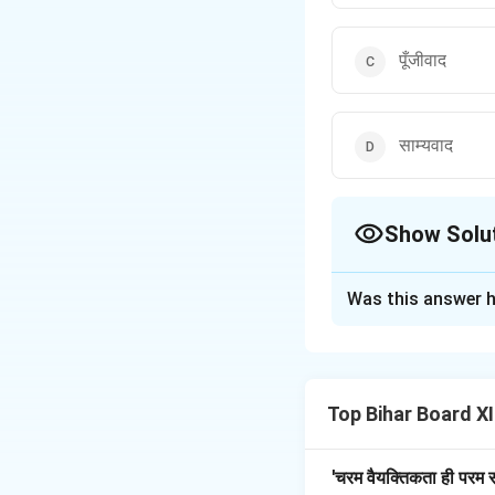
पूँजीवाद
साम्यवाद
Show Solu
The Correct Opt
Was this answer h
Solution and E
दलविहीन लोकतंत्र साम्
एक वर्गविहीन समाज की 
Top Bihar Board XII
समान वितरण, जिससे सम
समाज को विभाजित करती 
समानता और सहकारिता क
'चरम वैयक्तिकता ही परम स