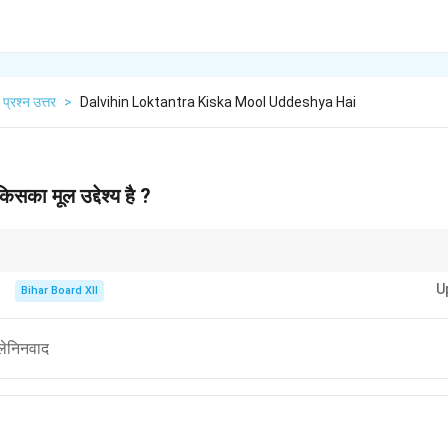
प्रश्न उत्तर
>
Dalvihin Loktantra Kiska Mool Uddeshya Hai
सका मूल उद्देश्य है ?
र्थिक सिद्धांत है जो वर्गहीन समाज की अवधारणा पर आधारित है।
U
Bihar Board XII
 लेनिनवाद