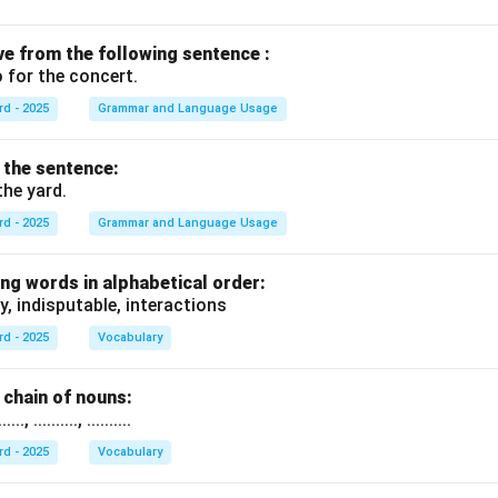
ive from the following sentence :
 for the concert.
rd - 2025
Grammar and Language Usage
f the sentence:
the yard.
rd - 2025
Grammar and Language Usage
ng words in alphabetical order:
y, indisputable, interactions
rd - 2025
Vocabulary
chain of nouns:
., .........., ..........
rd - 2025
Vocabulary