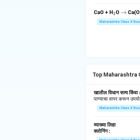
_
\r
→
CaO + H
O
Ca(O
2
2
ig
Maharashtra Class X Boa
h
ta
rr
o
w
Top Maharashtra 
खालील विधान सत्य किंवा अ
पाण्याचा वापर करून उपयोगी
Maharashtra Class X Boa
व्याख्या लिहा
क्लोनिंग :