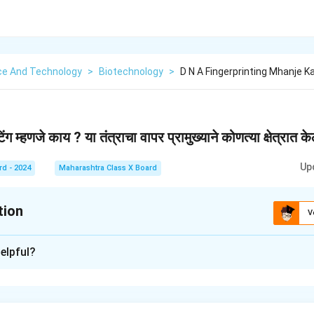
ce And Technology
>
Biotechnology
>
D N A Fingerprinting Mhanje 
टिंग म्हणजे काय ? या तंत्राचा वापर प्रामुख्याने कोणत्या क्षेत्रात 
Up
rd - 2024
Maharashtra Class X Board
tion
V
xplanation
elpful?
ंग म्हणजे जीवाच्या डीएनएतील अनोख्या संरचनांवर आधारित त्याची ओळख पटवण्याची ज
ीएनए संरचनेतील काही भाग विशिष्ट असतात, त्याद्वारे त्याला ओळखता येते.
ा वापर प्रामुख्याने खालील क्षेत्रांमध्ये केला जातो: