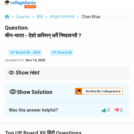
>
Exams
>
हिंदी
>
संस्कृत प्रश्नोत्तर
>
Chiin Bhart Desho Ks...
Question.
चीन-भारत - देशो कस्मिन् धर्मे निष्ठावन्तौ ?
UP Board XII - 2024
UP Board XII
Updated On:
Nov 14, 2025
Show Hint
बौद्धधर्मः अहिंसा, करुणा, एवं मध्यममार्गस्य सिद्धान्ते आधारितः अस्ति।
Show Solution
Verified By Collegedunia
Solution and Explanation
Was this answer helpful?
0
0
चीन-भारत - देशौ बौद्धधर्मे निष्ठावन्तौ। भारतं बौद्धधर्मस्य जन्मभूमिः
आसीत्, यः पश्चात् चीनदेशे अपि प्रचारितः। बुद्धस्य शिक्षाः उभयोः
देशयोः महत्त्वपूर्णाः सन्ति।
Top UP Board XII हिंदी Questions