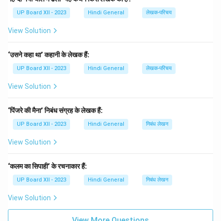
(C) आचार्य रामचंद्र शुक्ल का:
Correct — आचार्य रामचंद्र शुक्ल ने
UP Board XII - 2023
Hindi General
लेखक-परिचय
छायावाद के प्रति सूक्ष्म विरोध किया था।
View Solution
(D) जयशंकर प्रसाद का:
Incorrect — जयशंकर प्रसाद छायावाद
के एक प्रमुख कवि थे।
‘उसने कहा था’ कहानी के लेखक हैं:
Step 3: Conclusion.
The correct answer is
UP Board XII - 2023
Hindi General
(C) आचार्य रामचंद्र शुक्ल
लेखक-परिचय
, as they
expressed criticism against the Chhayavaadi
View Solution
movement.
‘पिंजरे की मैना’ निबंध संग्रह के लेखक हैं:
Download Solution in PDF
UP Board XII - 2023
Hindi General
निबंध लेखन
View Solution
‘कलम का सिपाही’ के रचनाकार हैं:
UP Board XII - 2023
Hindi General
निबंध लेखन
View Solution
View More Questions