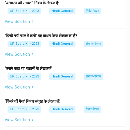
‘आचारण की सभ्यता’ निबंध के लेखक हैं:
वर्ण होते हैं, जो समान या विभक्त होते हैं। - चौपाई का विशेष रूप से दोहे
UP Board XII - 2023
Hindi General
निबंध लेखन
से लंबा रूप होता है।
View Solution
उदाहरण: रामचरितमानस से एक चौपाई: "श्रीरामचन्द्र कृपालु भज मन,
हरणं भगतिविशोक। रघुकुल नायक महाराज, भगतिवृद्धि दायक।"
‘हिन्दी नयी चाल में ढली’ यह कथन किस लेखक का है?
दोहा छंद एक छोटी और बहुत ही प्रभावी छंद विधि है, जो हिंदी कविता में
UP Board XII - 2023
Hindi General
लेखक-परिचय
प्रसिद्ध है।
View Solution
लक्षण: - दोहा में दो पंक्तियाँ होती हैं। - प्रत्येक पंक्ति में 13 और 11
‘उसने कहा था’ कहानी के लेखक हैं:
वर्ण होते हैं। - यह विशेष रूप से गीत, भजन, और छोटी कविताओं में
UP Board XII - 2023
Hindi General
लेखक-परिचय
उपयोग किया जाता है।
View Solution
उदाहरण: "सवा लाख से एक लड़ा, राम के साथ सियाराम। धरती और
आकाश में, चमक रहा नक्षत्र।"
‘पिंजरे की मैना’ निबंध संग्रह के लेखक हैं:
UP Board XII - 2023
Hindi General
निबंध लेखन
Download Solution in PDF
View Solution