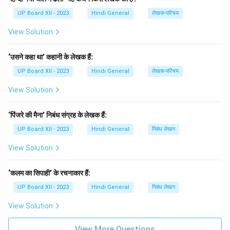
काव्य नहीं है।
UP Board XII - 2023
Hindi General
लेखक-परिचय
(D) गिरिजा कुमार माथुर:
Incorrect — गिरिजा कुमार माथुर का यह
View Solution
काव्य नहीं है।
Step 3: Conclusion.
‘उसने कहा था’ कहानी के लेखक हैं:
The correct answer is
(A) मुक्ति बोध
, as they are the
author of 'चाँद का मुँह टेढ़ा है'.
UP Board XII - 2023
Hindi General
लेखक-परिचय
View Solution
Download Solution in PDF
‘पिंजरे की मैना’ निबंध संग्रह के लेखक हैं:
UP Board XII - 2023
Hindi General
निबंध लेखन
View Solution
‘कलम का सिपाही’ के रचनाकार हैं:
UP Board XII - 2023
Hindi General
निबंध लेखन
View Solution
View More Questions