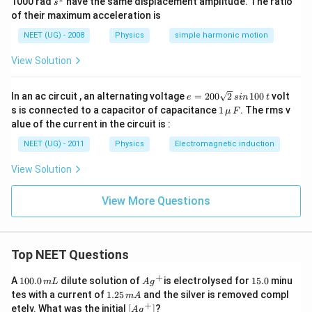
1000 rad
have the same displacement amplitude. The ratio
s
^
of their maximum acceleration is
1
NEET (UG) - 2008
Physics
simple harmonic motion
View Solution
e
In an ac circuit , an alternating voltage
=
200
2
100
volt
e
s
in
t
=
1
s is connected to a capacitor of capacitance
1
. The rms v
μ
F
2
\,\m
alue of the current in the circuit is :
0
u \,
0
F
NEET (UG) - 2011
Physics
Electromagnetic induction
\s
qr
View Solution
t2
\,
si
View More Questions
n
\,
1
0
0
Top NEET Questions
\,
t
+
1
Ag
1
A
100.0
dilute solution of
is electrolysed for
15.0
minu
m
L
A
g
0
^
5.
1.
tes with a current of
1.25
and the silver is removed compl
m
A
0.
{+}
0
2
+
\lef
etely. What was the initial
[
]
?
A
g