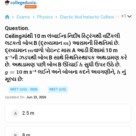
...
+
1
>
Exams
>
Physics
>
Elastic And Inelastic Collisions
>
Ceili
Question.
Ceilingમાંથી 10 m લંબાઈના નિર્દોષ સ્ટ્રિંગથી વર્ટિકલી
m
લટકતો બોબ B (દ્રવ્યમાન
) આરામની સ્થિતિમાં છે.
m
m
દ્રવ્યમાન
વાળો પોઇન્ટ માસ A આડી દિશામાં 10 m
m
s⁻¹ની ઝડપથી બોબ B સાથે સ્થિતિસ્થાપક અથડામણ કરે
h
g
છે. અથડામણ પછી બોબ B ઊંચાઈ
સુધી ઉપર ઉઠે છે.
h
=
h
=
10
m s⁻² લઈને અને બોબના કદને અવગણીને,
નું
g
h
10
મૂલ્ય છે:
NEET (UG) - 2026
NEET (UG)
Updated On:
Jun 23, 2026
2.5 m
8 m