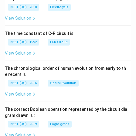
0
5
t[ A
\,
\,
g ^
NEET (UG) - 2018
Electrolysis
m
m
{+}
L
A
\rig
View Solution
ht]
The time constant of C-R circuit is
NEET (UG) - 1992
LCR Circuit
View Solution
The chronological order of human evolution from early to th
e recent is
NEET (UG) - 2016
Social Evolution
View Solution
The correct Boolean operation represented by the circuit dia
gram drawn is :
NEET (UG) - 2019
Logic gates
View Solution