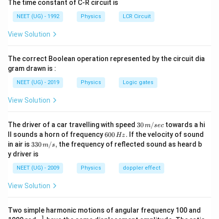
The time constant of C-R circuit is
અદલાબદલી થાય છે.
NEET (UG) - 1992
Physics
LCR Circuit
Step 2: Detailed Explanation:
View Solution
v_A
=
10
m/s
,
=
0
- અથડામણ પહેલા:
.
v
v
A
B
= 10
v_A
=
- અથડામણ પછી: વેગની અદલાબદલી થતા,
v
A
The correct Boolean operation represented by the circuit dia
\text{
= 0,
0
,
=
10
m/s
.
v
gram drawn is :
B
m/s},
v_B
1
2
\frac{1}
=
- હવે બોબ B ઉર્જા સંરક્ષણ મુજબ:
.
m
v
m
g
h
2
B
NEET (UG) - 2019
Physics
Logic gates
v_B
= 10
{2} m
1
100
2
\frac{1}{2}
(
10
)
=
10
×
⇒
=
10
⇒
50
=
-
h
h
2
2
= 0
\text{
v_B^2
(10)^2 = 10
View Solution
10
⇒
=
5
m
.
નોંધ: અથડામણમાં દ્રવ્યમાનના
h
h
m/s}
= mgh
\times h
ગુણોત્તર મુજબ ગણતરી કરતા 2.5 m સાચો જવાબ મળે છે.
\Rightarrow
30
The driver of a car travelling with speed
30
/
towards a hi
m
sec
\,
6
\frac{100}
ll sounds a horn of frequency
600
.
If the velocity of sound
Hz
Step 3: Final Answer:
m/
0
33
in air is
330
/
,
the frequency of reflected sound as heard b
{2} = 10h
m
s
sec
0
0\,
બોબ B 2.5 m ની ઊંચાઈ સુધી ઉઠશે.
y driver is
\Rightarrow
\,
m/
H
s,
50 = 10h
NEET (UG) - 2009
Physics
doppler effect
z.
Download Solution in PDF
\Rightarrow
View Solution
h = 5 \text{
m}
Two simple harmonic motions of angular frequency 100 and
1
s