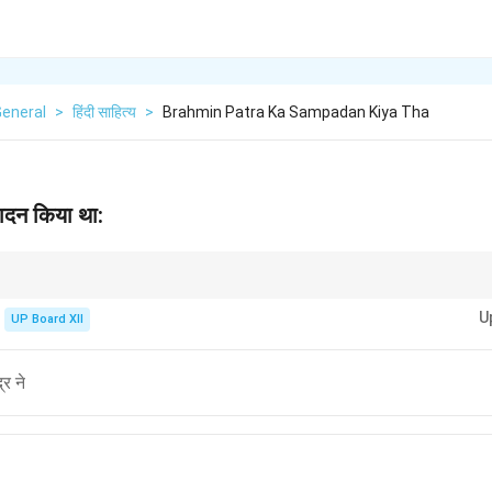
General
>
हिंदी साहित्य
>
Brahmin Patra Ka Sampadan Kiya Tha
ंपादन किया था:
ा के प्रमुख हस्ताक्षरों में से एक थे और उन्होंने हिंदी गद्य को सशक्त बनाने में महत्वपूर्ण भूमिका नि
U
UP Board XII
्र ने