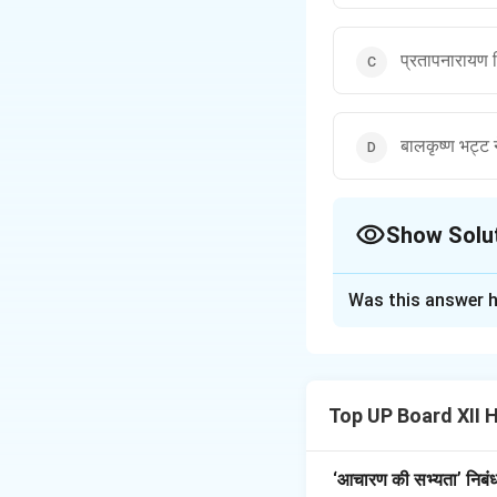
प्रतापनारायण म
बालकृष्ण भट्ट 
Show Solu
The Correct Opt
Was this answer h
Solution and E
'ब्राह्मण' पत्र का संप
Top UP Board XII 
सुधारवादी विचारों को 
‘आचारण की सभ्यता’ निबंध 
Download Solutio