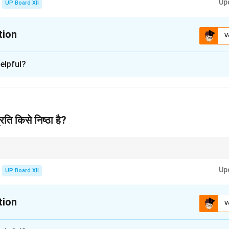
Up
UP Board XII
tion
V
xplanation
elpful?
ीय संस्कृति के प्रति निष्ठा' पर आधारित है। इस गद्यांश का लेखक नाम उल्लिखित नहीं
मझ और उसकी वर्तमान स्थिति पर विचार व्यक्त किए गए हैं।
n in PDF
रति किसे निष्ठा है?
 रखने का मतलब केवल परंपराओं को बनाए रखना नहीं है, बल्कि समय के साथ उसमें सुधार और परिवर्
Up
UP Board XII
tion
V
xplanation