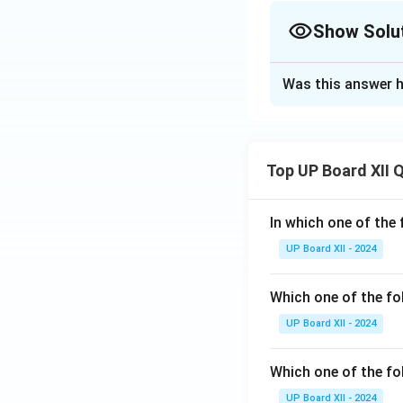
Show Solu
Solution and E
Was this answer h
छुआछूत, जाति-भेद, दहे
और अपमान के प्रतीक है
Top UP Board XII 
Download Solutio
In which one of the 
UP Board XII - 2024
Which one of the fo
UP Board XII - 2024
Which one of the fol
UP Board XII - 2024