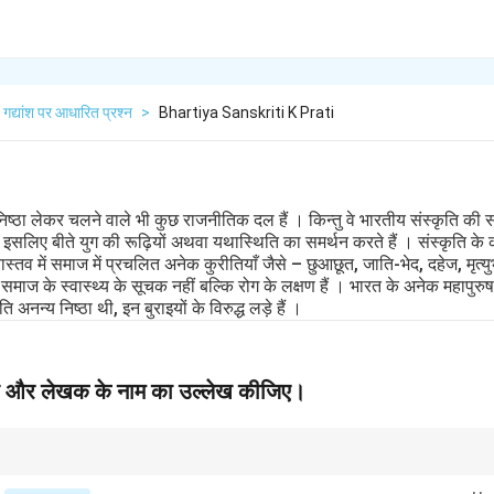
गद्यांश पर आधारित प्रश्न
>
Bhartiya Sanskriti K Prati
 निष्ठा लेकर चलने वाले भी कुछ राजनीतिक दल हैं । किन्तु वे भारतीय संस्कृति 
इसलिए बीते युग की रूढ़ियों अथवा यथास्थिति का समर्थन करते हैं । संस्कृति के क
ास्तव में समाज में प्रचलित अनेक कुरीतियाँ जैसे – छुआछूत, जाति-भेद, दहेज, मृत
माज के स्वास्थ्य के सूचक नहीं बल्कि रोग के लक्षण हैं । भारत के अनेक महापुर
ि अनन्य निष्ठा थी, इन बुराइयों के विरुद्ध लड़े हैं ।
 पाठ और लेखक के नाम का उल्लेख कीजिए।
 लेखक के दृष्टिकोण और उद्देश्य को समझना महत्वपूर्ण होता है, ताकि पाठ का सही अर्थ निकल सक