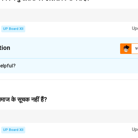
रा नकारात्मक प्रभाव पड़ता है, और इन्हें समाप्त करना भारतीय संस्कृति की सच्ची पहचान होगी।
Up
UP Board XII
tion
V
xplanation
elpful?
तियाँ जैसे – छुआछूत, जाति-भेद, दहेज, मृत्युभोज, नारी-अवमानना आदि का उल्लेख 
ृति के स्वस्थ और प्रगतिशील रूप के विरोध में हैं।
n in PDF
समाज के सूचक नहीं हैं?
ानता, समर्पण और सम्मान – न कि किसी भी रूप में भेदभाव और कुरीतियाँ।
Up
UP Board XII