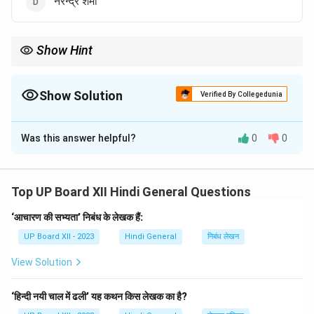
'नरेन्द्र शर्मा'
Show Hint
भारतेन्दु युग हिंदी साहित्य के पुनर्जागरण का युग माना जाता है।
Show Solution
Verified By Collegedunia
The Correct Option is
C
Was this answer helpful?
0
0
Solution and Explanation
भवानी प्रसाद मिश्र भारतेन्दुयुगीन कवि नहीं थे। भारतेन्दु हरिश्चंद्र इस
काल के प्रमुख कवि थे।
Top UP Board XII Hindi General Questions
‘आचारण की सभ्यता’ निबंध के लेखक हैं:
Download Solution in PDF
UP Board XII - 2023
Hindi General
निबंध लेखन
View Solution
‘हिन्दी नयी चाल में ढली’ यह कथन किस लेखक का है?