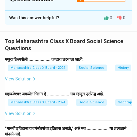
Solution and Explanation
Was this answer helpful?
0
0
Step 1: प्रश्न समजून घेणे.
या प्रश्नात भारताच्या नकाशात विविध भौगोलिक स्थळांची नोंद
करायची आहे आणि त्या ठिकाणांची सूची (माहिती) द्यायची आहे.
Top Maharashtra Class X Board Social Science
खालीलप्रमाणे चार स्थळांची माहिती दिली आहे.
Questions
Step 2: माहिती भरणे.
मथुरा शिल्पशैली .................. काळात उदयाला आली.
Maharashtra Class X Board - 2024
Social Science
History
क्रमांक
ठिकाण / प्रदेश
संबंधित माहिती
दमण
View Solution
भारताच्या पश्चिम किनाऱ्यावर स्थित,
(1)
(केंद्रशासित
दादरा-नगर हवेली सोबत प्रशासित.
प्रदेश)
महाबळेश्वर जवळील भिलार हे .................. गाव म्हणून प्रसिद्ध आहे.
पश्चिम घाटातील
केरळ आणि कर्नाटक मधील पश्चिम
Maharashtra Class X Board - 2024
Social Science
Geography
(2)
जास्त पर्जन्याचा
घाट भागात अतिवृष्टी आढळते (उदा.
प्रदेश
अगुंबे, माहाबळेश्वर).
View Solution
लडाख आणि हिमाचल प्रदेशातील
(3)
थंड वाळवंट
स्पीती खोरे हे थंड वाळवंट क्षेत्र आहे.
"मानवी इतिहास हा वर्गसंघर्षाचा इतिहास असतो," असे मत .................. या तत्त्वज्ञाने
मांडले आहे.