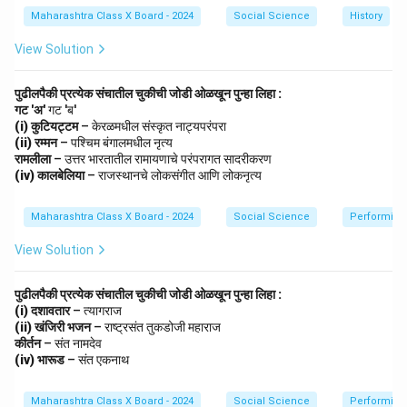
उत्तर भारतातील
Maharashtra Class X Board - 2024
जास्त
उत्तर प्रदेश आणि बिहार हे सर्वाधिक
Social Science
History
(4)
लोकसंख्येचा
लोकसंख्येच्या घनतेचे प्रदेश आहेत.
View Solution
प्रदेश
भारताचा दक्षिण टोक, तीन समुद्रांच्या
(5)
कन्याकुमारी
पुढीलपैकी प्रत्येक संचातील चुकीची जोडी ओळखून पुन्हा लिहा :
संगमावर स्थित.
गट 'अ'
गट 'ब'
(i) कुटियट्टम
– केरळमधील संस्कृत नाट्यपरंपरा
ओडिशा राज्यातील खाऱ्या पाण्याचे
(6)
चिल्का सरोवर
(ii) रम्मन
– पश्चिम बंगालमधील नृत्य
सरोवर, आशियातील सर्वांत मोठे.
रामलीला
– उत्तर भारतातील रामायणाचे परंपरागत सादरीकरण
Step 3: निष्कर्ष.
(iv) कालबेलिया
– राजस्थानचे लोकसंगीत आणि लोकनृत्य
वरील स्थळे भारताच्या नकाशात ओळखून दाखविल्यास भूगोलाचा
अभ्यास सुलभ होतो आणि प्रदेशानुसार भौगोलिक वैशिष्ट्ये समजतात.
Maharashtra Class X Board - 2024
Social Science
Performing 
View Solution
Download Solution in PDF
पुढीलपैकी प्रत्येक संचातील चुकीची जोडी ओळखून पुन्हा लिहा :
(i) दशावतार
– त्यागराज
(ii) खंजिरी भजन
– राष्ट्रसंत तुकडोजी महाराज
कीर्तन
– संत नामदेव
(iv) भारूड
– संत एकनाथ
Maharashtra Class X Board - 2024
Social Science
Performing 