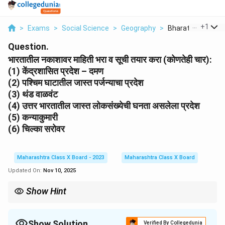
...
+
1
>
Exams
>
Social Science
>
Geography
>
Bharatatil Nakash
Question.
भारतातील नकाशावर माहिती भरा व सूची तयार करा (कोणतेही चार):
(1) केंद्रशासित प्रदेश – दमण
(2) पश्चिम घाटातील जास्त पर्जन्याचा प्रदेश
(3) थंड वाळवंट
(4) उत्तर भारतातील जास्त लोकसंख्येची घनता असलेला प्रदेश
(5) कन्याकुमारी
(6) चिल्का सरोवर
Maharashtra Class X Board - 2023
Maharashtra Class X Board
Updated On:
Nov 10, 2025
Show Hint
नकाशावर माहिती दाखवताना दिशा (उत्तर, दक्षिण, पूर्व, पश्चिम) आणि राज्यांच्या सीमा
लक्षात घेऊन ठिकाणे अचूक दाखवावीत.
Show Solution
Verified By Collegedunia