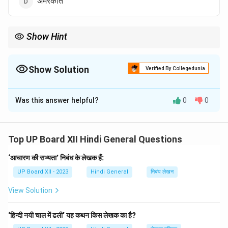
अमरकांत
Show Hint
मुंशी प्रेमचंद की कहानियाँ समाज की कुरीतियों और असमानताओं पर गहरी चोट करती
हैं।
Show Solution
Verified By Collegedunia
The Correct Option is
B
Was this answer helpful?
0
0
Solution and Explanation
'बहतर' कहानी के लेखक
मुंशी प्रेमचंद
हैं। इस कहानी में उन्होंने समाज
के निम्न वर्ग की पीड़ा और संघर्ष को बड़ी सजीवता से प्रस्तुत किया है।
Top UP Board XII Hindi General Questions
‘आचारण की सभ्यता’ निबंध के लेखक हैं:
Download Solution in PDF
UP Board XII - 2023
Hindi General
निबंध लेखन
View Solution
‘हिन्दी नयी चाल में ढली’ यह कथन किस लेखक का है?