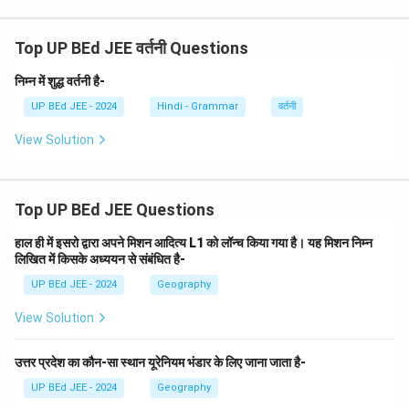
सही वर्तनी:
'कवयित्री'
शुद्धि:
यह 'कवि' का स्त्रीलिंग रूप है। यह एक ऐसा शब्द है जिसकी
Top UP BEd JEE वर्तनी Questions
वर्तनी अक्सर भ्रमित करती है, लेकिन 'क-व-यि-त्री' ही इसकी सही
निम्न में शुद्ध वर्तनी है-
वर्तनी है। इसमें कोई अशुद्धि नहीं है।
UP BEd JEE - 2024
Hindi - Grammar
वर्तनी
यह वर्तनी शुद्ध है।
चरण 3: अशुद्ध वर्तनी वाले शब्द की पहचान करें
विश्लेषण से स्पष्ट है कि केवल 'उज्जवल' शब्द की वर्तनी अशुद्ध है, इसका
View Solution
\boxed{\text{(A)
(A)
उज्जवल
सही रूप 'उज्ज्वल' होना चाहिए। सही उत्तर है
।
उज्जवल}}
Download Solution in PDF
Top UP BEd JEE Questions
हाल ही में इसरो द्वारा अपने मिशन आदित्य L1 को लॉन्च किया गया है। यह मिशन निम्न
लिखित में किसके अध्ययन से संबंधित है-
UP BEd JEE - 2024
Geography
View Solution
उत्तर प्रदेश का कौन-सा स्थान यूरेनियम भंडार के लिए जाना जाता है-
UP BEd JEE - 2024
Geography