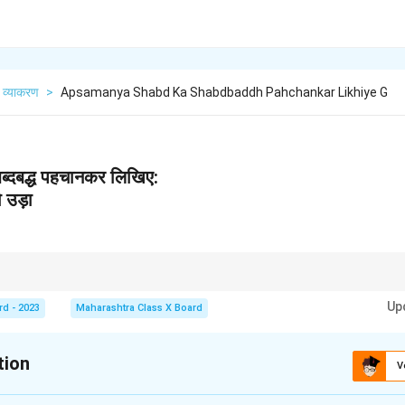
व्याकरण
>
Apsamanya Shabd Ka Shabdbaddh Pahchankar Likhiye G
शब्दबद्ध पहचानकर लिखिए:
ो उड़ा
ने के लिए उनके अर्थ और संदर्भ को समझना आवश्यक होता है। इसे सही तरीके से पहचान कर उपयो
Up
rd - 2023
Maharashtra Class X Board
tion
V
xplanation