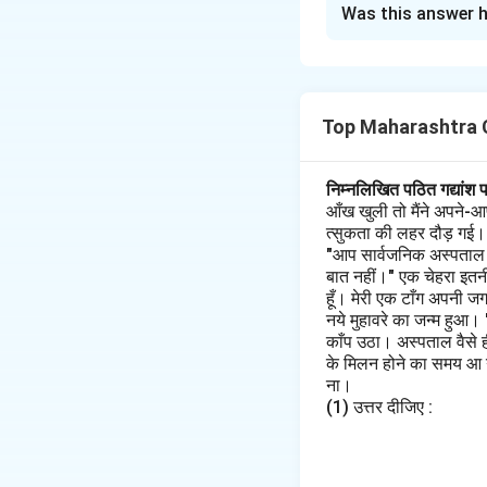
Was this answer h
Step 1: अपसामान्य श
यह पंक्ति "गोवा देश में
इसे शब्दबद्ध पहचानकर 
Top Maharashtra C
Step 2: संज्ञान और अ
"तमामित" शब्द के माध्यम
निम्नलिखित पठित गद्यांश 
के पूर्ण होने को भी व्
आँख खुली तो मैंने अपने-आ
त्सुकता की लहर दौड़ गई। मैं
Download Solutio
"आप सार्वजनिक अस्पताल के 
बात नहीं।" एक चेहरा इतनी
हूँ। मेरी एक टाँग अपनी ज
नये मुहावरे का जन्म हुआ।
काँप उठा। अस्पताल वैसे 
के मिलन होने का समय आ गय
ना।
(1) उत्तर दीजिए :