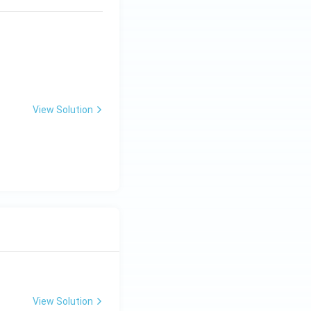
रेरणार्थक रूप} & \text{द्वितीय प्रेरणार्थक रूप} \\ \hline \text{देखना} & \
View Solution
View Solution