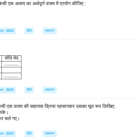
किसी एक अव्यय का अर्थपूर्ण वाक्य में प्रयोग कीजिए :
rd - 2025
हिंदी
व्याकरण
{array}{|l|c|c|} \hline \text{शब्द} & \text{संधि-विच्छेद} & \text{संधि 
संधि
भेद
............
............
rd - 2025
हिंदी
व्याकरण
से किसी एक वाक्य की सहायक क्रिया पहचानकर उसका मूल रूप लिखिए:
ख सके।
ीकर चले गए।
rd - 2025
हिंदी
व्याकरण