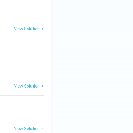
View Solution
भेद} \\ \hline \text{दिग्गज} & \text{........ + ........} & \text{......
View Solution
View Solution