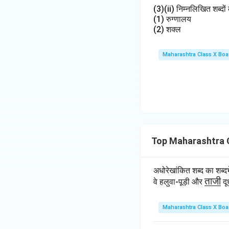
(3)(ii) निम्नलिखित शब्दों 
(1) रुग्णालय
(2) शक्ल
Maharashtra Class X Boa
Top Maharashtra C
अधोरेखांकित शब्द का शब
\u
ताजी
वे हलुवा-पूड़ी और
दू
nd
erli
Maharashtra Class X Boa
ne
{ता