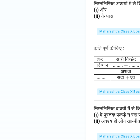
निम्नलिखित अव्ययों में से 
जी}
(i) और
(ii) के पास
Maharashtra Class X Boa
कृति पूर्ण कीजिए :
\begin
शब्द
संधि
-
विच्छेद
दिग्गज
........ + ........
अथवा
........
सदा
+
एव
Maharashtra Class X Boa
निम्नलिखित वाक्यों में 
(i) वे पुस्तक पकड़े न र
(ii) अवश्य ही लोग खा-प
Maharashtra Class X Boa