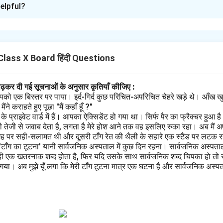
elpful?
ब्द की पहचान
 तमामित हो उड़ा" में तमामित शब्द एक अपसामान्य शब्द है। इसका सामान्य रूप में अर्थ है
समझा जा सकता है कि यह किसी घटना या क्रिया के पूर्ण होने को दर्शाता है।
lass X Board हिंदी Questions
र्थ
 से यह दर्शाया गया है कि गोवा के संदर्भ में कुछ व्यापक या पूर्ण परिवर्तन हुआ है। य
पढ़कर दी गई सूचनाओं के अनुसार कृतियाँ कीजिए :
यक्त कर सकता है।
पको एक बिस्तर पर पाया। इर्द-गिर्द कुछ परिचित-अपरिचित चेहरे खड़े थे। आँख खु
ने कराहते हुए पूछा "मैं कहाँ हूँ ?"
n in PDF
प्राइवेट वार्ड में हैं। आपका ऐक्सिडेंट हो गया था। सिर्फ पैर का फ्रैक्चर हुआ 
 तेजी से जवाब देता है, लगता है मेरे होश आने तक वह इसलिए रुका रहा। अब मैं अ
गह पर सही-सलामत थी और दूसरी टाँग रेत की थैली के सहारे एक स्टैंड पर लटक रही
 'टाँग का टूटना' यानी सार्वजनिक अस्पताल में कुछ दिन रहना। सार्वजनिक अस्पता
ही एक खतरनाक शब्द होता है, फिर यदि उसके साथ सार्वजनिक शब्द चिपका हो तो स
ा। अब मुझे यूँ लगा कि मेरी टाँग टूटना मात्र एक घटना है और सार्वजनिक अस्पताल