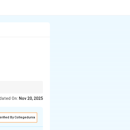
ग करें।
dated On:
Nov 20, 2025
erified By Collegedunia