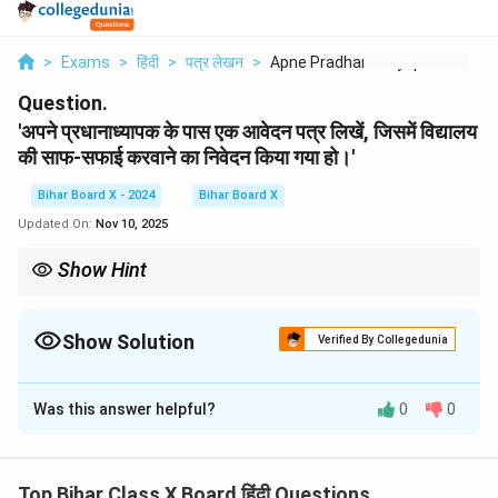
>
Exams
>
हिंदी
>
पत्र लेखन
>
Apne Pradhanadhyapak...
Question.
'अपने प्रधानाध्यापक के पास एक आवेदन पत्र लिखें, जिसमें विद्यालय
की साफ-सफाई करवाने का निवेदन किया गया हो।'
Bihar Board X - 2024
Bihar Board X
Updated On:
Nov 10, 2025
Show Hint
आवेदन पत्र में सही और सम्मानजनक भाषा का प्रयोग करना चाहिए। विषय स्पष्ट
रूप से लिखा जाए ताकि आवेदन का उद्देश्य समझ में आ सके।
Show Solution
Verified By Collegedunia
Solution and Explanation
Was this answer helpful?
0
0
प्रिय प्रधानाध्यापक,
विषय: विद्यालय की साफ-सफाई करवाने के संबंध में आवेदन पत्र
Top Bihar Class X Board हिंदी Questions