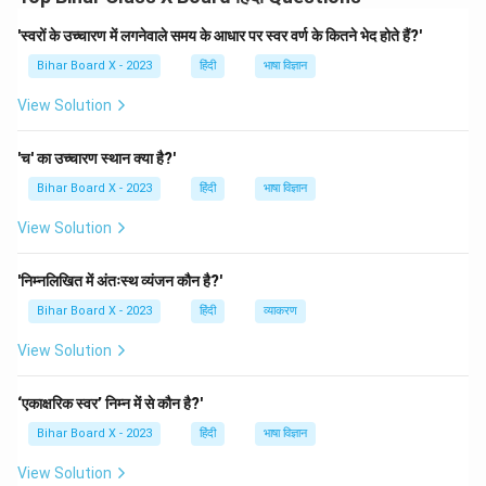
सादर निवेदन है,
'स्वरों के उच्चारण में लगनेवाले समय के आधार पर स्वर वर्ण के कितने भेद होते हैं?'
मैं, [आपका नाम], कक्षा [कक्षा का नाम] का एक नियमित छात्र/छात्रा,
Bihar Board X - 2023
हिंदी
भाषा विज्ञान
विद्यालय की सफाई के संबंध में एक आवेदन पत्र प्रस्तुत कर रहा/रही
View Solution
हूँ। मैं यह महसूस करता/करती हूँ कि हमारे विद्यालय की साफ-सफाई में
कुछ कमी है। कक्षा के अलावा भी विद्यालय परिसर में गंदगी फैली हुई है,
'च' का उच्चारण स्थान क्या है?'
जो स्वास्थ्य के लिए हानिकारक हो सकती है। मैं आपसे निवेदन करता/
Bihar Board X - 2023
हिंदी
भाषा विज्ञान
करती हूँ कि विद्यालय परिसर की सफाई की व्यवस्था को अधिक सुदृढ़
किया जाए। यदि संभव हो तो एक नियमित सफाई अभियान चलाया जाए
View Solution
ताकि हमारे विद्यालय का वातावरण स्वच्छ और सुंदर बने। कृपया इस
निवेदन पर ध्यान देकर शीघ्र कार्रवाई करें। मैं आपकी सहायता की
'निम्नलिखित में अंतःस्थ व्यंजन कौन है?'
प्रतीक्षा करूंगा/करूंगी।
Bihar Board X - 2023
हिंदी
व्याकरण
आपका विश्वासी,
View Solution
[आपका नाम] कक्षा [कक्षा का नाम] विद्यालय [विद्यालय का नाम]
‘एकाक्षरिक स्वर’ निम्न में से कौन है?'
Download Solution in PDF
Bihar Board X - 2023
हिंदी
भाषा विज्ञान
View Solution