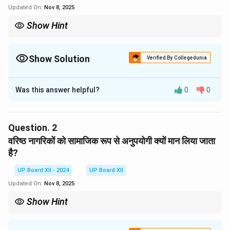
Updated On:
Nov 8, 2025
Show Hint
वरिष्ठ नागरिकों की मानसिक समस्याओं को समझना और उनका सहयोग करना परिवार
और समाज का कर्तव्य है।
Show Solution
Verified By Collegedunia
Solution and Explanation
Was this answer helpful?
0
0
वरिष्ठ नागरिकों की वास्तविक समस्या मानसिक होती है, जो शारीरिक
व्याधियों से अधिक प्रभावित करती है। समय के साथ उनका मानसिक
स्वास्थ्य प्रभावित होता है, जिससे वे अपने परिवार और समाज में खुद को
Question.
2
अनुपयोगी मानने लगते हैं।
वरिष्ठ नागरिकों को सामाजिक रूप से अनुपयोगी क्यों मान लिया जाता
है?
Download Solution in PDF
UP Board XII - 2024
UP Board XII
Updated On:
Nov 8, 2025
Show Hint
वरिष्ठ नागरिकों के प्रति समाज में जागरूकता फैलाना आवश्यक है ताकि वे मानसिक
रूप से स्वस्थ और सक्रिय रह सकें।