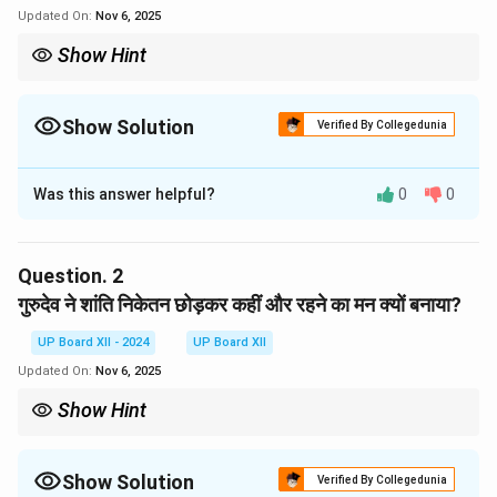
Updated On:
Nov 6, 2025
Show Hint
'गुरुदेव' शब्द आमतौर पर रवींद्रनाथ टैगोर के लिए प्रयोग किया जाता है।
Show Solution
Verified By Collegedunia
Solution and Explanation
Was this answer helpful?
0
0
गद्यांश में 'गुरुदेव' शब्द का प्रयोग
रवींद्रनाथ टैगोर
के लिए किया गया
है। वे एक महान कवि, लेखक, चित्रकार और शिक्षाविद् थे, जिन्होंने शांति
निकेतन की स्थापना की थी।
Question.
2
गुरुदेव ने शांति निकेतन छोड़कर कहीं और रहने का मन क्यों बनाया?
Download Solution in PDF
UP Board XII - 2024
UP Board XII
Updated On:
Nov 6, 2025
Show Hint
उत्तर देते समय मूल गद्यांश में दिए गए कारणों का स्पष्ट रूप से उल्लेख करें।
Show Solution
Verified By Collegedunia