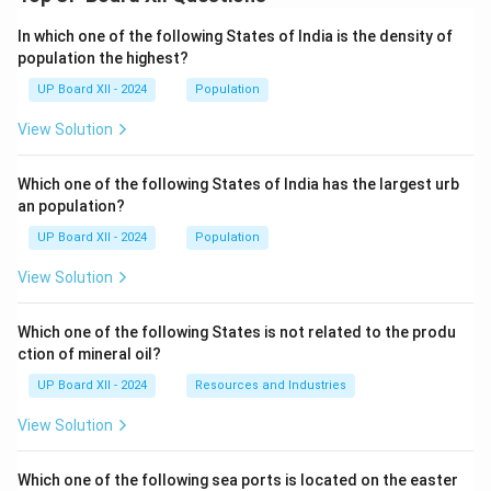
उन्हें बड़ी कठिनाई से वहाँ ले जाया गया।
In which one of the following States of India is the density of
Download Solution in PDF
population the highest?
UP Board XII - 2024
Population
View Solution
Which one of the following States of India has the largest urb
an population?
UP Board XII - 2024
Population
View Solution
Which one of the following States is not related to the produ
ction of mineral oil?
UP Board XII - 2024
Resources and Industries
View Solution
Which one of the following sea ports is located on the easter