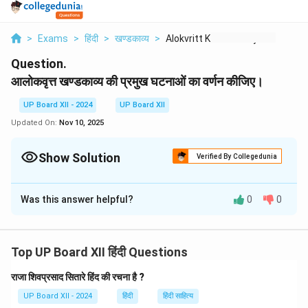
>
Exams
>
हिंदी
>
खण्डकाव्य
>
Alokvritt Khandakavy...
Question.
आलोकवृत्त खण्डकाव्य की प्रमुख घटनाओं का वर्णन कीजिए।
UP Board XII - 2024
UP Board XII
Updated On:
Nov 10, 2025
Show Solution
Verified By Collegedunia
Solution and Explanation
Was this answer helpful?
0
0
'आलोकवृत्त' खण्डकाव्य में प्रमुख घटनाएँ उस समय की सामाजिक और
धार्मिक स्थितियों की गहरी तस्वीर प्रस्तुत करती हैं। यह खण्डकाव्य
जीवन के महत्व, धार्मिक जागृति, और समाज में सुधार की आवश्यकता को
Top UP Board XII हिंदी Questions
उजागर करता है। इसमें नायक के संघर्षों, सिद्धांतों और आदर्शों का
चित्रण किया गया है, जो उसे आत्मज्ञान और समाज के भले के लिए
राजा शिवप्रसाद सितारे हिंद की रचना है ?
प्रेरित करते हैं। 'आलोकवृत्त' खण्डकाव्य की प्रमुख घटनाएँ
UP Board XII - 2024
हिंदी
हिंदी साहित्य
निम्नलिखित हैं: