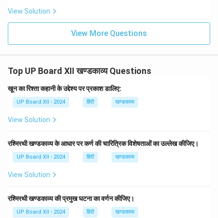
निष्ठा, साहस और सत्य के प्रति उसकी अडिग श्रद्धा को दर्शाती है। इन
View Solution
घटनाओं के माध्यम से 'आलोकवृत्त' खण्डकाव्य जीवन के उद्देश्य, धर्म, और
समाज सुधार के महत्व को स्पष्ट करता है। यह खण्डकाव्य व्यक्ति को
View More Questions
अपने कर्तव्यों और सिद्धांतों के प्रति निष्ठावान रहने का संदेश देता है।
Download Solution in PDF
Top UP Board XII खण्डकाव्य Questions
खून का रिश्ता कहानी के उद्देश्य पर प्रकाश डालिए:
UP Board XII - 2024
हिंदी
खण्डकाव्य
View Solution
रश्मिरथी खण्डकाव्य के आधार पर कर्ण की चारित्रिक विशेषताओं का उल्लेख कीजिए।
UP Board XII - 2024
हिंदी
खण्डकाव्य
View Solution
रश्मिरथी खण्डकाव्य की प्रमुख घटना का वर्णन कीजिए।
UP Board XII - 2024
हिंदी
खण्डकाव्य