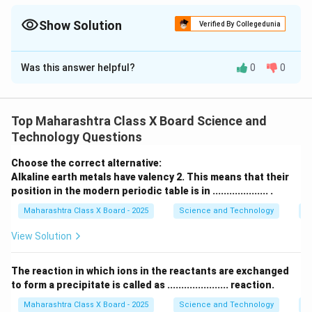
रेटिनावर केंद्रित करून हा दोष दूर करते.
Show Solution
Verified By Collegedunia
Solution and Explanation
Was this answer helpful?
0
0
Step 1: आकृतीचे निरीक्षण.
आकृतीत दाखवलेले किरण रेटिनाच्या पुढे एकवटताना दिसतात. त्यामुळे
हा दोष
निकटदृष्टीदोष (Myopia)
आहे. यात दूरच्या वस्तू अस्पष्ट
Top Maharashtra Class X Board Science and
दिसतात, पण जवळच्या वस्तू स्पष्ट दिसतात.
Technology Questions
Step 2: कारण स्पष्ट करणे.
Choose the correct alternative:
हा दोष दोन प्रमुख कारणांनी होतो:
Alkaline earth metals have valency 2. This means that their
1. नेत्रगोलाचा लांबीने वाढ झाल्यामुळे.
position in the modern periodic table is in .................... .
2. डोळ्याच्या लेन्सची वक्रता वाढल्यामुळे.
Maharashtra Class X Board - 2025
Science and Technology
Pe
यामुळे दूरच्या वस्तूंचे प्रकाशकिरण रेटिनाच्या पुढे एकवटतात.
View Solution
Step 3: निराकरण.
हा दोष
अवतल लेन्स
(Concave Lens) वापरून दुरुस्त केला जातो.
The reaction in which ions in the reactants are exchanged
to form a precipitate is called as ...................... reaction.
अवतल लेन्स प्रकाशकिरणांना किंचित बाहेर पसरवते, ज्यामुळे ते
रेटिनावर अचूक केंद्रित होतात.
Maharashtra Class X Board - 2025
Science and Technology
C