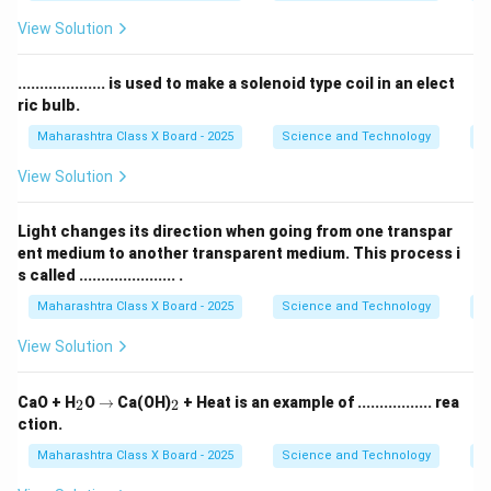
View Solution
Step 4: आकृतीचे वर्णन.
अवतल लेन्स वापरल्यावर दुरून येणारे प्रकाशकिरण एकत्र येऊन
.................... is used to make a solenoid type coil in an elect
रेटिनावर अचूक प्रतिमा तयार करतात, त्यामुळे व्यक्तीला दूरच्या वस्तू
ric bulb.
स्पष्ट दिसतात.
Maharashtra Class X Board - 2025
Science and Technology
Ef
Step 5: निष्कर्ष.
View Solution
हा दृष्टीदोष म्हणजे
निकटदृष्टीदोष
, जो अवतल लेन्सद्वारे सुधारला जातो.
Light changes its direction when going from one transpar
Download Solution in PDF
ent medium to another transparent medium. This process i
s called ...................... .
Maharashtra Class X Board - 2025
Science and Technology
O
View Solution
_
\r
_
CaO + H
O
→
Ca(OH)
+ Heat is an example of ................. rea
2
2
2
ig
2
ction.
h
ta
Maharashtra Class X Board - 2025
Science and Technology
C
rr
o