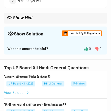
उधापाक पूर्ण सिंह
Show Hint
सम्पूर्णानंद ने अपने लेखन से समाज की समस्याओं को गहरे दृष्टिकोण से प्रस्तुत
किया।
Show Solution
Verified By Collegedunia
The Correct Option is
C
Was this answer helpful?
0
0
Solution and Explanation
'आवरण की समस्या' के लेखक
सम्पूर्णानंद
हैं। इस रचना में उन्होंने
समाज में व्याप्त विभिन्न समस्याओं पर प्रकाश डाला है और उनकी उपेक्षा
Top UP Board XII Hindi General Questions
के कारणों को समझाया है।
‘आचारण की सभ्यता’ निबंध के लेखक हैं:
UP Board XII - 2023
Hindi General
निबंध लेखन
Download Solution in PDF
View Solution
‘हिन्दी नयी चाल में ढली’ यह कथन किस लेखक का है?