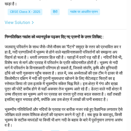
खड़ा है।
Download Solution in PDF
CBSE Class X - 2025
हिंदी
गद्यांश पर आधारित प्रश्न
View Solution
निम्नलिखित गद्यांश को ध्यानपूर्वक पढ़कर दिए गए प्रश्नों के उत्तर लिखिए :
जलवायु परिवर्तन के साथ जैसे-जैसे मौसम का 'पैटर्न' समुद्र के स्तर को प्रभावित कर र
हा है, नदी प्रणालियों में भूकम्प से होने वाले महाविनाशकारी परिवर्तनों को समझना अप
रिहार्य हो चला है। धरती लगातार हिल रही है। पहाड़ों में दरारें पड़ रही हैं। नदियाँ वैसे भी,
विशेष रूप से मार्ग और प्रवाह में परिवर्तन के प्रति संवेदनशील होती हैं। भूकम्प से नदी
मार्ग में परिवर्तन के विनाशकारी परिणाम हो सकते हैं, जिससे संपत्ति, कृषि और बुनियादी
ढाँचे को भारी नुकसान पहुँच सकता है। हाल में, जब अध्येताओं की एक टीम ने ढाका से सौ
किलोमीटर दक्षिण में नदी की पुरानी मुख्यधारा खोजने के लिए सैटेलाइट चित्रों का इ
स्तेमाल किया तो उस इलाके में भूकम्पीय संकेत चिह्न मिले। इस क्षेत्र में गंगा और ब्रह्म
पुत्र की प्लेटें करीब होने से यहाँ अकसर तेज भूकम्प आते रहे हैं। डेल्टा वाले नदी क्षेत्र में
उच्च तीव्रता का भूकम्प आने पर प्रवाह का रास्ता पूरी तरह बदल सकता है। वहाँ तबाही
इसलिए बहुत भयावह होगी, क्योंकि अब उस क्षेत्र में लाखों की घनी बसावट है।
भूकम्पीय गतिविधियों और नदियों के प्रवाह पर बारीक नजर रखे हुए वैज्ञानिक लगातार ऐसे
जोखिम वाले तमाम वैश्विक क्षेत्रों की पहचान करने में जुटे हैं। सब कुछ के बावजूद, किसी
भूकम्प के सटीक मापदंडों या किसी भी क्षण नदी के बहाव के बारे में पूर्वानुमान लगाना असंभ
व है।