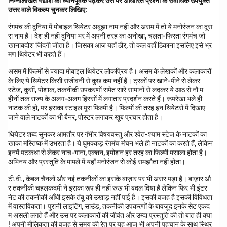
निम्नलिखित गद्यांश को ध्यानपूर्वक पढ़कर उस पर आधारित प्रश्नों के सर्वाधिक उपयुक्त
उत्तर वाले विकल्प चुनकर लिखिए:
सादर चरण स्पर्श!
रंगमंच की दुनिया में मोबाइल थियेटर अबूझा नाम नहीं और असम में तो ये मनोरंजन का दूस
रा नाम है। देश ही नहीं दुनिया भर में अपनी तरह का अनोखा, चलता-फिरता रंगमंच जो
मैं यहाँ सकुशल हूँ और आशा करता हूँ कि आप भी अच्छी होंगी। आपको
खानाबदोश जिंदगी जीता है। जिसका आज यहाँ ठौर, तो कल वहाँ ठिकाना इसलिए इसे भ्र
पता है कि आपको खेलों में कितनी रुचि है, इसलिए मैं आपको ओलंपिक
मण थियेटर भी कहते हैं।
खेल-2024 में भारत के प्रदर्शन के बारे में बताने के लिए लिख रहा हूँ।
असम में फिल्मों से ज्यादा मोबाइल थियेटर लोकप्रिय है। असम के लेखकों और कलाकारों
के लिए ये थियेटर किसी संजीवनी से कुछ कम नहीं हैं। ट्रकों पर खाने-पीने से लेकर
दादी जी, इस बार ओलंपिक में भारत का प्रदर्शन काफी सराहनीय रहा।
स्टेज, कुर्सी, पोशाक, तकनीकी उपकरणों समेत सारे सामानों से लदकर ये आठ से नौ म
हमारे खिलाड़ियों ने कई नए रिकॉर्ड बनाए और कई पदक जीते। नीरज
हीनों तक राज्य के अलग-अलग हिस्सों में लगातार प्रदर्शन करते हैं। रूपरेखा भले ही
नाटक की हो, पर इसका स्टाइल पूरा फिल्मी है। फिल्मों की तरह इन थियेटरों में दिखाए
चोपड़ा ने जैवलिन थ्रो में एक बार फिर कमाल दिखाया और स्वर्ण पदक
जाने वाले नाटकों का भी बैनर, पोस्टर लगाकर खूब प्रचार होता है।
जीतकर देश का नाम रोशन किया। बैडमिंटन में पी.वी. सिंधु और कुश्ती में
थियेटर शब्द सुनकर आमतौर पर गंभीर विषयवस्तु और श्वेत-श्याम स्टेज के नाटकों का
बजरंग पूनिया ने भी शानदार प्रदर्शन करते हुए पदक हासिल किए।
खाका मस्तिष्क में उभरता है। ये घुमक्कड़ रंगमंच मंचन भले ही नाटकों का करते हैं, लेकिन
हॉकी टीम ने भी लंबे समय बाद अच्छा खेल दिखाया और पदक जीतने में
इनमें पटकथा से लेकर नाच-गाना, एक्शन, इमोशन हर तरह का फिल्मी मसाला होता है।
सफल रही। तीरंदाजी और शूटिंग में भी हमारे खिलाड़ियों ने उम्मीद से
अभिनय और प्रस्तुति के मामले में यहाँ मनोरंजन से कोई समझौता नहीं होता।
बेहतर प्रदर्शन किया।
टी.वी., केबल चैनलों और नई तकनीकों का इसके बाज़ार पर भी असर पड़ा है। बाज़ार औ
र तकनीकी चहलकदमी ने इसका रूप ही नहीं रुख भी बदल दिया है लेकिन फिर भी इंटर
यह देखकर बहुत खुशी हुई कि हमारे खिलाड़ी अंतरराष्ट्रीय स्तर पर
नेट की तकनीकी आँधी इसके तंबू को उखाड़ नहीं पाई है। इसकी वजह है इसकी विविधता
में वास्तविकता। पुरानी लाइटिंग, साउंड, तकनीकी उपकरणों के बावजूद इनके सेट एकद
अपनी प्रतिभा का लोहा मनवा रहे हैं। मुझे आशा है कि आप भी इस खबर
म असली लगते हैं और उस पर कलाकारों की जीवंत और उम्दा प्रस्तुति की तो बात ही क्या
को सुनकर प्रसन्न होंगी।
! अपनी मौलिकता की वजह से समय की रेत पर यह आज भी अपनी पहचान के साथ स्थिर