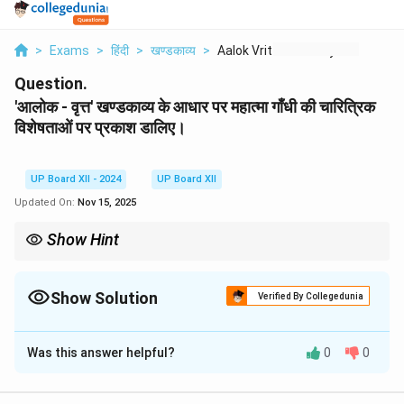
>
Exams
>
हिंदी
>
खण्डकाव्य
>
Aalok Vritt Khndkavy...
Question.
'आलोक - वृत्त' खण्डकाव्य के आधार पर महात्मा गाँधी की चारित्रिक
विशेषताओं पर प्रकाश डालिए।
UP Board XII - 2024
UP Board XII
Updated On:
Nov 15, 2025
Show Hint
महात्मा गाँधी के विचार और उनके जीवन मूल्य हमें सिखाते हैं कि सत्य, अहिंसा और
आत्मसंयम से किसी भी कठिन परिस्थिति का सामना किया जा सकता है।
Show Solution
Verified By Collegedunia
Solution and Explanation
Was this answer helpful?
0
0
'आलोक - वृत्त' खण्डकाव्य में महात्मा गाँधी का चरित्र सत्य, अहिंसा और
राष्ट्रसेवा का प्रतीक है। उनकी चारित्रिक विशेषताएँ निम्नलिखित हैं: