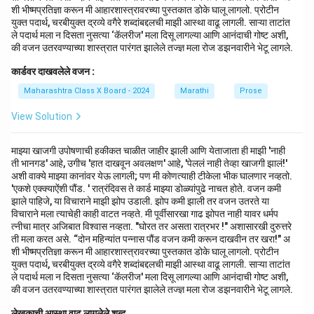
शी भीष्मप्रतिज्ञा करून मी आहारशास्त्रावरच्या पुस्तकात डोके घालू लागलो. प्रोटीन
युक्त पदार्थ, चरबीयुक्त द्रव्ये वगैरे शब्दांबद्दलची माझी आस्था वाढू लागली. साऱ्या ताटांत
ले पदार्थ मला न दिसता नुसत्या ‘कॅलरीज' मला दिसू लागल्या आणि आनंदाची गोष्ट अशी,
की वजन उतरवण्याच्या शास्त्रात पारंगत झालेले तज्ज्ञ मला रोज डझनवारीने भेटू लागले.
कार्डवर दाखवलेले वजन :
Maharashtra Class X Board - 2024
Marathi
Prose
View Solution
माझ्या खाजगी उपोषणाची हकीकत चाळीत जाहीर झाली आणि येताजाता ही माझी 'नाही
ती भानगड' आहे, उगीच 'हात दाखवून अवलक्षण' आहे, 'पेललं नाही तेव्हा खाजगी झालं!'
अशी वाक्ये माझ्या कानांवर येऊ लागली; पण मी कोणत्याही टीकेला भीक घालणार नव्हतो.
'एकशे एक्क्याऐंशी पौंड. ' रात्रंदिवस ते कार्ड माझ्या डोळ्यांपुढे नाचत होते. वजन कमी
झाले पाहिजे, या विचाराने माझी झोप उडाली. झोप कमी झाली तर वजन उतरते या
विचाराने मला त्याचेही काही वाटत नव्हते. मी पूर्वीसारखा गाढ झोपत नाही यावर धर्मप
त्नीचा मात्र अजिबात विश्वास नव्हता. "घोरत तर असता रात्रभर !" अशासारखी दुरुत्तरे
ती मला करत असे. “दोन महिन्यांत पन्नास पौंड वजन कमी करून दाखवीन तर खरा!" अ
शी भीष्मप्रतिज्ञा करून मी आहारशास्त्रावरच्या पुस्तकात डोके घालू लागलो. प्रोटीन
युक्त पदार्थ, चरबीयुक्त द्रव्ये वगैरे शब्दांबद्दलची माझी आस्था वाढू लागली. साऱ्या ताटांत
ले पदार्थ मला न दिसता नुसत्या ‘कॅलरीज' मला दिसू लागल्या आणि आनंदाची गोष्ट अशी,
की वजन उतरवण्याच्या शास्त्रात पारंगत झालेले तज्ज्ञ मला रोज डझनवारीने भेटू लागले.
लेखकाची आस्था वाढू लागलेले शब्द