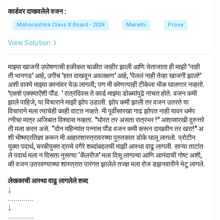
कार्डवर दाखवलेले वजन :
Maharashtra Class X Board - 2024
Marathi
Prose
View Solution
माझ्या खाजगी उपोषणाची हकीकत चाळीत जाहीर झाली आणि येताजाता ही माझी 'नाही
ती भानगड' आहे, उगीच 'हात दाखवून अवलक्षण' आहे, 'पेललं नाही तेव्हा खाजगी झालं!'
अशी वाक्ये माझ्या कानांवर येऊ लागली; पण मी कोणत्याही टीकेला भीक घालणार नव्हतो.
'एकशे एक्क्याऐंशी पौंड. ' रात्रंदिवस ते कार्ड माझ्या डोळ्यांपुढे नाचत होते. वजन कमी
झाले पाहिजे, या विचाराने माझी झोप उडाली. झोप कमी झाली तर वजन उतरते या
विचाराने मला त्याचेही काही वाटत नव्हते. मी पूर्वीसारखा गाढ झोपत नाही यावर धर्मप
त्नीचा मात्र अजिबात विश्वास नव्हता. "घोरत तर असता रात्रभर !" अशासारखी दुरुत्तरे
ती मला करत असे. “दोन महिन्यांत पन्नास पौंड वजन कमी करून दाखवीन तर खरा!" अ
शी भीष्मप्रतिज्ञा करून मी आहारशास्त्रावरच्या पुस्तकात डोके घालू लागलो. प्रोटीन
युक्त पदार्थ, चरबीयुक्त द्रव्ये वगैरे शब्दांबद्दलची माझी आस्था वाढू लागली. साऱ्या ताटांत
ले पदार्थ मला न दिसता नुसत्या ‘कॅलरीज' मला दिसू लागल्या आणि आनंदाची गोष्ट अशी,
की वजन उतरवण्याच्या शास्त्रात पारंगत झालेले तज्ज्ञ मला रोज डझनवारीने भेटू लागले.
लेखकाची आस्था वाढू लागलेले शब्द
\d
↓
o
.............
w
\d
↓
na
o
.............