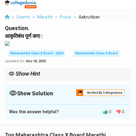
>
Exams
>
Marathi
>
Prose
>
Aakrutibandh Purn Ka...
Question.
आकृतिबंध पूर्ण करा :
Maharashtra Class X Board - 2024
Maharashtra Class X Board
Updated On:
Nov 18, 2025
Show Hint
डॉ. बाबासाहेब आंबेडकरांच्या कार्याचा प्रभाव आजही जिवंत आहे. त्यांच्या संघर्षाने
समाजात परिवर्तन घडवून आणले आणि त्यांचे विचार आजही प्रासंगिक आहेत.
Show Solution
Verified By Collegedunia
Solution and Explanation
Was this answer helpful?
0
0
डॉ. बाबासाहेब आंबेडकरांनी केलेले कार्य
डॉ. बाबासाहेब आंबेडकरांनी सामाजिक विषमतेविरोधी लढा दिला. त्यांनी
मूक समाजासाठी आवाज उठवला आणि समाजाच्या हरवलेल्या वर्गांना
Top Maharashtra Class X Board Marathi