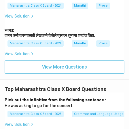
rr
w
o
na
Maharashtra Class X Board - 2024
Marathi
Prose
w
rr
o
View Solution
w
स्वमत:
वजन कमी करण्यासाठी लेखकाने केलेले प्रयत्न तुमच्या शब्दांत लिहा.
Maharashtra Class X Board - 2024
Marathi
Prose
View Solution
View More Questions
Top Maharashtra Class X Board Questions
Pick out the infinitive from the following sentence :
He was asking to go for the concert.
Maharashtra Class X Board - 2025
Grammar and Language Usage
View Solution