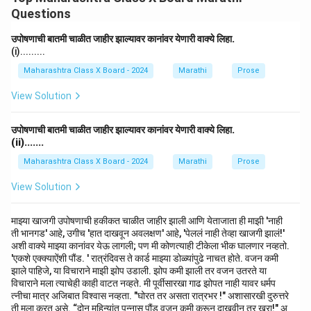
सन्मान दिला. बाबासाहेबांनी त्यांचा संघर्ष जसा तळमळीने आणि दृढतेने
Questions
केला, तसाच त्यांनी साऱ्या समाजाला समानतेचे महत्त्व शिकवले.
त्यांच्या कार्यामध्ये त्यांनी जातीप्रथा आणि धार्मिक भेदभाव नाकारला
उपोषणाची बातमी चाळीत जाहीर झाल्यावर कानांवर येणारी वाक्ये लिहा.
(i).........
आणि संविधान तयार करतांना देशाला एकात्मता दिली. बाबासाहेब
आंबेडकरांनी अस्पृश्यता नष्ट करण्यासाठी आणि त्यांना सशक्त
Maharashtra Class X Board - 2024
Marathi
Prose
करण्यासाठी विविध कायदे आणि उपाय सुचवले.
View Solution
बाबासाहेबांनी बौद्ध धर्म स्वीकारला आणि समाजाच्या उन्नतीसाठी शिक्षण
आणि स्वाभिमान यांना महत्त्व दिले. त्यांचे शब्द आणि कृती ही केवळ
उपोषणाची बातमी चाळीत जाहीर झाल्यावर कानांवर येणारी वाक्ये लिहा.
त्यांच्या काळासाठी नाही, तर प्रत्येक पिढीसाठी प्रेरणा आहेत.
(ii).......
आज पन्नास वर्षांनी, बाबासाहेबांचा ध्यास सूर्यफुलांप्रमाणे पसरत आहे
Maharashtra Class X Board - 2024
Marathi
Prose
आणि चवदार तळ्याचे पाणी थंड होऊनही, त्याचा प्रभाव कायम आहे.
View Solution
Download Solution in PDF
माझ्या खाजगी उपोषणाची हकीकत चाळीत जाहीर झाली आणि येताजाता ही माझी 'नाही
ती भानगड' आहे, उगीच 'हात दाखवून अवलक्षण' आहे, 'पेललं नाही तेव्हा खाजगी झालं!'
अशी वाक्ये माझ्या कानांवर येऊ लागली; पण मी कोणत्याही टीकेला भीक घालणार नव्हतो.
'एकशे एक्क्याऐंशी पौंड. ' रात्रंदिवस ते कार्ड माझ्या डोळ्यांपुढे नाचत होते. वजन कमी
झाले पाहिजे, या विचाराने माझी झोप उडाली. झोप कमी झाली तर वजन उतरते या
विचाराने मला त्याचेही काही वाटत नव्हते. मी पूर्वीसारखा गाढ झोपत नाही यावर धर्मप
त्नीचा मात्र अजिबात विश्वास नव्हता. "घोरत तर असता रात्रभर !" अशासारखी दुरुत्तरे
ती मला करत असे. “दोन महिन्यांत पन्नास पौंड वजन कमी करून दाखवीन तर खरा!" अ