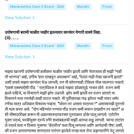
Maharashtra Class X Board - 2024
Marathi
Prose
View Solution
उपोषणाची बातमी चाळीत जाहीर झाल्यावर कानांवर येणारी वाक्ये लिहा.
(ii).......
Maharashtra Class X Board - 2024
Marathi
Prose
View Solution
माझ्या खाजगी उपोषणाची हकीकत चाळीत जाहीर झाली आणि येताजाता ही माझी 'नाही
ती भानगड' आहे, उगीच 'हात दाखवून अवलक्षण' आहे, 'पेललं नाही तेव्हा खाजगी झालं!'
अशी वाक्ये माझ्या कानांवर येऊ लागली; पण मी कोणत्याही टीकेला भीक घालणार नव्हतो.
'एकशे एक्क्याऐंशी पौंड. ' रात्रंदिवस ते कार्ड माझ्या डोळ्यांपुढे नाचत होते. वजन कमी
झाले पाहिजे, या विचाराने माझी झोप उडाली. झोप कमी झाली तर वजन उतरते या
विचाराने मला त्याचेही काही वाटत नव्हते. मी पूर्वीसारखा गाढ झोपत नाही यावर धर्मप
त्नीचा मात्र अजिबात विश्वास नव्हता. "घोरत तर असता रात्रभर !" अशासारखी दुरुत्तरे
ती मला करत असे. “दोन महिन्यांत पन्नास पौंड वजन कमी करून दाखवीन तर खरा!" अ
शी भीष्मप्रतिज्ञा करून मी आहारशास्त्रावरच्या पुस्तकात डोके घालू लागलो. प्रोटीन
युक्त पदार्थ, चरबीयुक्त द्रव्ये वगैरे शब्दांबद्दलची माझी आस्था वाढू लागली. साऱ्या ताटांत
ले पदार्थ मला न दिसता नुसत्या ‘कॅलरीज' मला दिसू लागल्या आणि आनंदाची गोष्ट अशी,
की वजन उतरवण्याच्या शास्त्रात पारंगत झालेले तज्ज्ञ मला रोज डझनवारीने भेटू लागले.