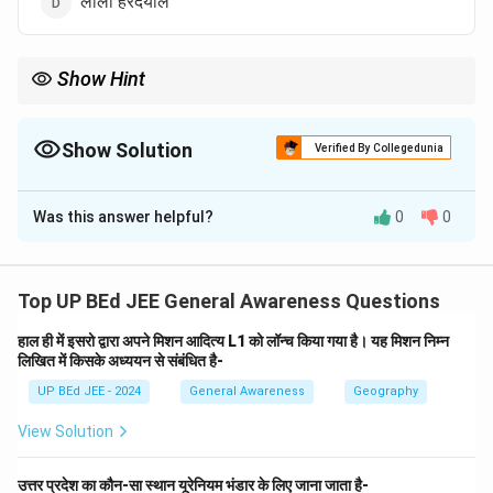
लाला हरदयाल
Show Hint
विश्व साहित्य की प्रसिद्ध पुस्तकें और उनके लेखकों के नाम प्रतियोगी परीक्षाओं के
लिए महत्वपूर्ण होते हैं। विशेष रूप से वे पुस्तकें जो सामाजिक, राजनीतिक या दार्शनिक
महत्व रखती हैं।
Show Solution
Verified By Collegedunia
The Correct Option is
A
Was this answer helpful?
0
0
Solution and Explanation
चरण 1: प्रश्न को समझें
यह प्रश्न प्रसिद्ध पुस्तक '1984' के लेखक की पहचान करने के लिए
Top UP BEd JEE General Awareness Questions
कहता है। यह साहित्य और प्रसिद्ध लेखकों से संबंधित एक महत्वपूर्ण
हाल ही में इसरो द्वारा अपने मिशन आदित्य L1 को लॉन्च किया गया है। यह मिशन निम्न
सामान्य ज्ञान का प्रश्न है।
चरण 2: पुस्तक '1984' और उसके लेखक
लिखित में किसके अध्ययन से संबंधित है-
के बारे में जानें
UP BEd JEE - 2024
General Awareness
Geography
'1984' एक प्रसिद्ध dystopian (दुःस्वप्न-दर्शी) सामाजिक विज्ञान
कथा उपन्यास है। यह पुस्तक एक अधिनायकवादी शासन की चेतावनी
View Solution
के रूप में लिखी गई थी, जहाँ सरकार व्यक्तियों के जीवन के हर पहलू को
नियंत्रित करती है, जिसमें उनके विचार भी शामिल हैं। यह उपन्यास
उत्तर प्रदेश का कौन-सा स्थान यूरेनियम भंडार के लिए जाना जाता है-