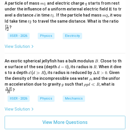
m
q
A particle of mass
and electric charge
starts from rest
1
m
q
_
\m
under the influence of a uniform external electric field
E
to tr
1
10
x
v_m = -\frac{10x}{x - 10}
ath
d
t
m
=
−
avel a distance
in time
. If the particle had mass
, it wou
v
1
2
d
t
m
m
bf
−
10
_
_
x
t
\f
ld take time
to travel the same distance. What is the ratio
2
t
{E}
1
2
_
ra
1
t
?
2
2
c
t
{t
यह प्रतिबिंब लेंस के लिए एक नए बिम्ब का कार्य करता है।
IISER - 2026
Physics
Electricity
_
लेंस से इस नए बिम्ब की दूरी:
1}
View Solution
{t
_
10
u_2 = -\left(50 - |v_m|\right) = 
(
)
x
=
−
(
50
−
∣
∣
)
=
−
50
−
u
v
2}
2
m
−
10
x
B
An exotic spherical jellyfish has a bulk modulus
. Close to th
B
d
R
e surface of the sea (depth
=
0
), its radius is
. When it dive
d
R
=
d
d
\D
s to a depth
(
≫
), its radius is reduced by
Δ
>
0
. Given
d
d
R
R
0
\g
elt
\r
the density of the incompressible sea water
, and the unifor
ρ
g
a
h
g
\r
\fra
m acceleration due to gravity
such that
≪
, what is
•
प्रतिबिंबों के एक ही बिंदु पर बनने की शर्त:
g
ρ
g
d
B
R
R
o
h
c
Δ
R
?
>
चूँकि दोनों प्रतिबिंब एक ही स्थान पर बनते हैं, लेंस के लिए दोनों
R
o
{\D
0
g
elta
स्थितियों में बिम्ब दूरी समान होनी चाहिए, अर्थात:
IISER - 2026
Physics
Mechanics
d
R}
\l
{R}
10
View Solution
x
50 - x = 50 - \frac{10x}{x - 10}
l
50
−
=
50
−
x
−
10
B
x
View More Questions