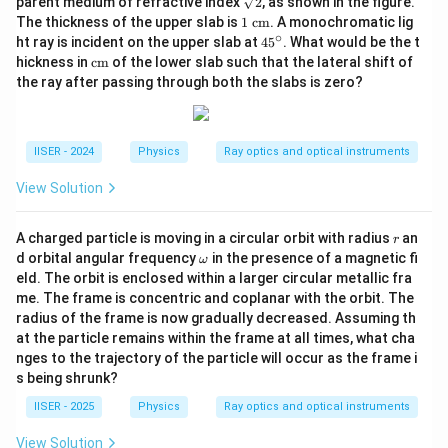
parent medium of refractive index
2
, as shown in the figure.
{3}
rt
1\
The thickness of the upper slab is
1
cm
. A monochromatic lig
{2}
\te
∘
4
ht ray is incident on the upper slab at
4
5
. What would be the t
xt
5
\te
hickness in
cm
of the lower slab such that the lateral shift of
{c
^
xt
the ray after passing through both the slabs is zero?
m}
\c
{c
ir
m}
c
IISER - 2024
Physics
Ray optics and optical instruments
View Solution
r
A charged particle is moving in a circular orbit with radius
an
r
\o
d orbital angular frequency
in the presence of a magnetic fi
ω
m
eld. The orbit is enclosed within a larger circular metallic fra
eg
me. The frame is concentric and coplanar with the orbit. The
a
radius of the frame is now gradually decreased. Assuming th
at the particle remains within the frame at all times, what cha
nges to the trajectory of the particle will occur as the frame i
s being shrunk?
IISER - 2025
Physics
Ray optics and optical instruments
View Solution