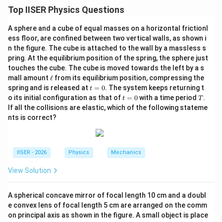
यह प्रश्न किरण प्रकाशिकी (Ray Optics) में दर्पण और लेंस के
Top IISER Physics Questions
संयोजन पर आधारित है।
A sphere and a cube of equal masses on a horizontal frictionl
लेंस द्वारा दो वास्तविक और परस्पर उल्टे प्रतिबिंब तभी बन सकते हैं जब
ess floor, are confined between two vertical walls, as shown i
एक प्रकाश किरण सीधे लेंस से गुजरे और दूसरी किरण दर्पण से
n the figure. The cube is attached to the wall by a massless s
परावर्तित होकर लेंस से गुजरे।
pring. At the equilibrium position of the spring, the sphere just
touches the cube. The cube is moved towards the left by a s
\e
mall amount
ℓ
from its equilibrium position, compressing the
Step 2: Key Formula or Approach:
ll
t
spring and is released at
=
0
. The system keeps returning t
t
1
1
1
\frac{1}
+
=
दर्पण का सूत्र:
=
t
T
o its initial configuration as that of
=
0
with a time period
.
v
u
f
t
T
m
{v} +
0
1
1
1
=
\frac{1}
−
=
लेंस का सूत्र:
If all the collisions are elastic, which of the following stateme
v
u
f
0
\frac{1}
l
{v} -
nts is correct?
v
दोनों स्थितियों में लेंस के लिए प्रतिबिंब दूरी
समान होनी चाहिए।
v
{u} =
\frac{1}
\frac{1}
{u} =
Step 3: Detailed Explanation:
{f_m}
\frac{1}
IISER - 2026
Physics
Mechanics
{f_l}
•
दी गई जानकारी:
View Solution
d =
=
50
cm
दर्पण और लेंस के बीच की दूरी
d
50\text{
f_m =
=
−
10
cm
दर्पण की फोकस दूरी
(अवतल दर्पण)
f
A spherical concave mirror of focal length 10 cm and a doubl
m
cm}
-10\text{
f_l =
e convex lens of focal length 5 cm are arranged on the comm
=
+
5
cm
लेंस की फोकस दूरी
(उत्तल लेंस)
f
l
on principal axis as shown in the figure. A small object is place
cm}
+5\text{
F_1
F_2
बिम्ब को दर्पण के फोकस
(10 cm दूरी पर) और लेंस के फोकस
F
1