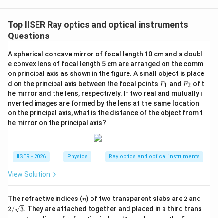
10
x
x = \frac{10x}{x - 10}
=
x
−
10
x
Top IISER Ray optics and optical instruments
Questions
x

=
0
चूँकि
, हम लिख सकते हैं:
x
A spherical concave mirror of focal length 10 cm and a doubl
\neq
e convex lens of focal length 5 cm are arranged on the comm
10
1 = \frac{10}{x - 10} \implies x
0
1
=
⟹
−
10
=
10
⟹
=
20
cm
x
x
on principal axis as shown in the figure. A small object is place
−
10
x
F
F
d on the principal axis between the focal points
and
of t
1
2
F
F
_
_
he mirror and the lens, respectively. If two real and mutually i
1
2
nverted images are formed by the lens at the same location
on the principal axis, what is the distance of the object from t
2f_m =
2
=
20
cm
इस दूरी पर, बिम्ब अवतल दर्पण के वक्रता केंद्र (
)
f
m
he mirror on the principal axis?
20\text{
पर स्थित है, जिससे इसका वास्तविक प्रतिबिंब ठीक उसी स्थान पर
cm}
बनता है।
IISER - 2026
Physics
Ray optics and optical instruments
Download Solution in PDF
View Solution
n
2
2/
The refractive indices (
) of two transparent slabs are
2
and
n
\sq
2/
3
. They are attached together and placed in a third trans
rt
\sq