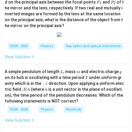
F
F
d on the principal axis between the focal points
and
of t
1
2
F
F
cm}
(लेंस से 5 cm, अर्थात दर्पण से 45 cm दूरी पर) के बीच रखा गया
_
_
F
2
he mirror and the lens, respectively. If two real and mutually i
1
2
है।
nverted images are formed by the lens at the same location
x
on the principal axis, what is the distance of the object from t
माना बिम्ब दर्पण से
दूरी पर स्थित है।
x
he mirror on the principal axis?
•
प्रथम स्थिति (सीधे लेंस से जाने वाली किरणें):
u_1
=
−
(
50
−
)
लेंस से बिम्ब की दूरी
u
x
1
IISER - 2026
Physics
Ray optics and optical instruments
= -
लेंस सूत्र का उपयोग करने पर:
(50
View Solution
1
1
1
1
1
1
\frac{1}{v_1} - \frac{1}{-(50 - 
- x)
−
=
⟹
=
−
−
(
50
−
)
5
5
50
−
v
x
v
x
1
1
L
m
q
A simple pendulum of length
, mass
and electric charge
L
m
q
T
on its bob is oscillating with a time period
under uniform gr
T
-\h
avity which is in the
−
^
direction. Upon applying a uniform elec
z
at
|E|
\ha
tric field
∣
∣
^
(where
^
is a unit vector in the plane of oscillati
E
n
n
•
द्वितीय स्थिति (दर्पण से परावर्तन के बाद लेंस से जाने वाली किरणें):
{z}
\ha
t
on), the time period of the pendulum decreases. Which of the
t
{n}
u_m
=
−
दर्पण के लिए बिम्ब दूरी
u
x
following statements is NOT correct?
m
{n}
= -x
v_m
दर्पण सूत्र द्वारा प्रतिबिंब दूरी
की गणना:
v
m
IISER - 2026
Physics
Electricity
1
1
1
1
1
1
10
−
x
\frac{1}{v_m} + \frac{1}{-x} = 
+
=
⟹
=
−
=
View Solution
−
−
10
10
10
v
x
v
x
x
m
m