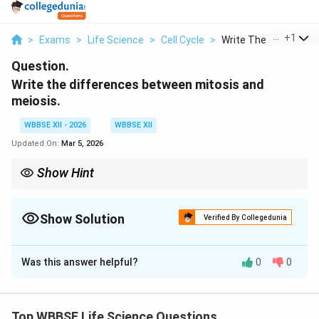
...
+
1
>
Exams
>
Life Science
>
Cell Cycle
>
Write The Difference.
Question.
Write the differences between mitosis and
meiosis.
WBBSE XII - 2026
WBBSE XII
Updated On:
Mar 5, 2026
Show Hint
Mitosis = Somatic cells, Meiosis = Gametes
Show Solution
Verified By Collegedunia
Solution and Explanation
Was this answer helpful?
0
0
Mitosis produces two identical cells for growth and
repair. Meiosis produces four genetically different
cells for reproduction.
Top WBBSE Life Science Questions