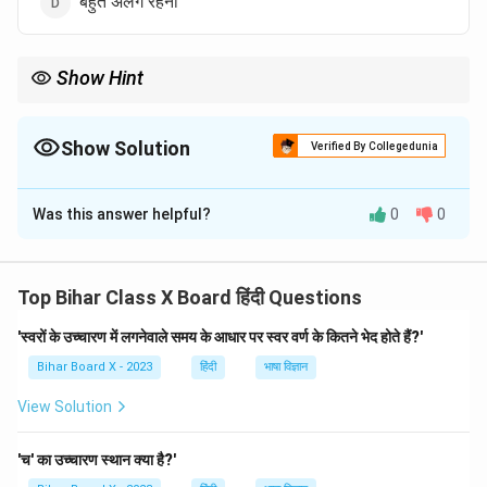
बहुत अलग रहना
Show Hint
मुहावरे शब्दों के स्थायी समूह होते हैं, जो विशेष अर्थ व्यक्त करते हैं।
Show Solution
Verified By Collegedunia
The Correct Option is
C
Was this answer helpful?
0
0
Solution and Explanation
Step 1: मुहावरे का अर्थ।
‘उगल देना’ का अर्थ होता है— किसी छिपी हुई बात को खोल देना।
Top Bihar Class X Board हिंदी Questions
Step 2: निष्कर्ष।
'स्वरों के उच्चारण में लगनेवाले समय के आधार पर स्वर वर्ण के कितने भेद होते हैं?'
इसलिए सही उत्तर है ‘गुप्त बात प्रकट करना’।
Bihar Board X - 2023
हिंदी
भाषा विज्ञान
Download Solution in PDF
View Solution
'च' का उच्चारण स्थान क्या है?'