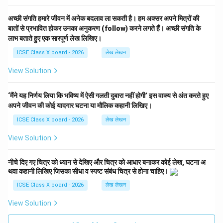
front
अच्छी संगति हमारे जीवन में अनेक बदलाव ला सकती है। हम अक्सर अपने मित्रों की
Papaya's inside (seeds, flesh) must be visible
बातों से प्रभावित होकर उनका अनुकरण (follow) करने लगते हैं। अच्छी संगति के
Entire arrangement well below eye level
लाभ बताते हुए एक सारपूर्ण लेख लिखिए।
ICSE Class X board - 2026
लेख लेखन
Purpose:
Create still life with height variation,
contrasting textures, and interesting internal detail
View Solution
Step 2: Composition Guidelines
‘मैंने यह निर्णय लिया कि भविष्य में ऐसी गलती दुबारा नहीं होगी’ इस वाक्य से अंत करते हुए
अपने जीवन की कोई यादगार घटना या मौलिक कहानी लिखिए।
Focal Points:
ICSE Class X board - 2026
लेख लेखन
View Solution
Bottle-gourd provides vertical/diagonal line
Cut papaya reveals internal texture and seeds—unique
नीचे दिए गए चित्र को ध्यान से देखिए और चित्र को आधार बनाकर कोई लेख, घटना अ
detail
थवा कहानी लिखिए जिसका सीधा व स्पष्ट संबंध चित्र से होना चाहिए।
ICSE Class X board - 2026
लेख लेखन
Below Eye Level:
View from above shows tops and cut
View Solution
surfaces clearly
Foreground Group:
Papaya, tomatoes, onion,