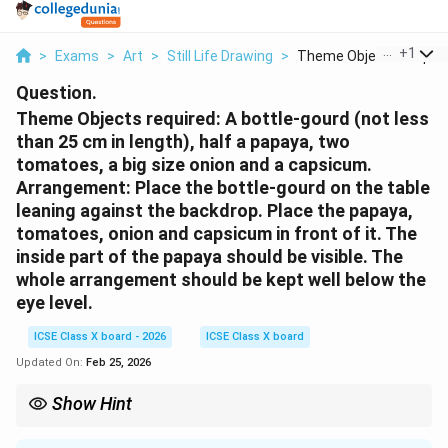
...
+
1
>
Exams
>
Art
>
Still Life Drawing
>
Theme Objects Requir..
Question.
Theme Objects required: A bottle-gourd (not less
than 25 cm in length), half a papaya, two
tomatoes, a big size onion and a capsicum.
Arrangement: Place the bottle-gourd on the table
leaning against the backdrop. Place the papaya,
tomatoes, onion and capsicum in front of it. The
inside part of the papaya should be visible. The
whole arrangement should be kept well below the
eye level.
ICSE Class X board - 2026
ICSE Class X board
Updated On:
Feb 25, 2026
Show Hint
The half papaya is your star element—make its seeds and flesh
detailed and realistic. The leaning bottle-gourd creates a strong