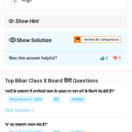
नाखून
Show Hint
'सिक्थक' शब्द का प्रयोग मोम या उस पदार्थ के संदर्भ में किया जाता है जो चमड़े या
कागज को सख्त बनाने के लिए उपयोग में लाया जाता है।
Show Solution
Verified By Collegedunia
The Correct Option is
C
Was this answer helpful?
0
0
Solution and Explanation
'सिक्थक' शब्द का अर्थ 'मोम' है। यह शब्द सामान्यतः चमड़े या कागज
पर मोम की परत चढ़ाने के संदर्भ में प्रयोग किया जाता है।
Top Bihar Class X Board हिंदी Questions
'स्वरों के उच्चारण में लगनेवाले समय के आधार पर स्वर वर्ण के कितने भेद होते हैं?'
Download Solution in PDF
Bihar Board X - 2023
हिंदी
भाषा विज्ञान
View Solution
'च' का उच्चारण स्थान क्या है?'