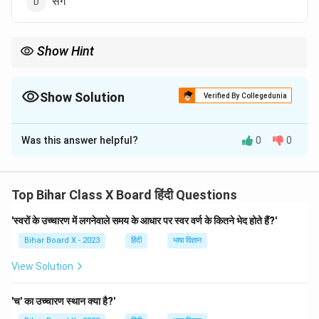
संग
Show Hint
उपसर्ग शब्द के अर्थ को बदलने या विस्तृत करने के लिए प्रयोग किए जाते हैं।
Show Solution
Verified By Collegedunia
The Correct Option is
C
Was this answer helpful?
0
0
Solution and Explanation
'संग्रह' शब्द में उपसर्ग 'सं' है। 'संग्रह' शब्द 'सं' उपसर्ग और 'ग्रह' धातु
से मिलकर बना है।
Top Bihar Class X Board हिंदी Questions
'स्वरों के उच्चारण में लगनेवाले समय के आधार पर स्वर वर्ण के कितने भेद होते हैं?'
Download Solution in PDF
Bihar Board X - 2023
हिंदी
भाषा विज्ञान
View Solution
'च' का उच्चारण स्थान क्या है?'