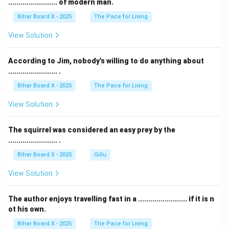
........................ of modern man.
Bihar Board X - 2025
The Pace for Living
View Solution
According to Jim, nobody's willing to do anything about
........................ .
Bihar Board X - 2025
The Pace for Living
View Solution
The squirrel was considered an easy prey by the
........................ .
Bihar Board X - 2025
Gillu
View Solution
The author enjoys travelling fast in a ........................ if it is n
ot his own.
Bihar Board X - 2025
The Pace for Living