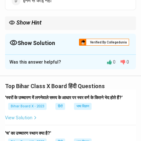
इनमें से कोई नहीं
Show Hint
लिंग का निर्धारण संज्ञा के आधार पर किया जाता है, और 'प्रवेश' क्रियावाचक संज्ञा है।
Show Solution
Verified By Collegedunia
The Correct Option is
B
Was this answer helpful?
0
0
Solution and Explanation
'प्रवेश' शब्द पुंलिंग लिंग का है, क्योंकि यह एक क्रिया का नाम है और
सामान्य रूप से पुरूष लिंग में आता है।
Top Bihar Class X Board हिंदी Questions
'स्वरों के उच्चारण में लगनेवाले समय के आधार पर स्वर वर्ण के कितने भेद होते हैं?'
Download Solution in PDF
Bihar Board X - 2023
हिंदी
भाषा विज्ञान
View Solution
'च' का उच्चारण स्थान क्या है?'