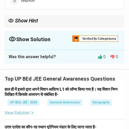
विद्यापति
Show Hint
हिंदी साहित्य के प्रमुख लेखकों और उनकी प्रसिद्ध कृतियों को याद रखना परीक्षाओं के
लिए महत्वपूर्ण है। भारतेन्दु युग के लेखकों का गद्य साहित्य के विकास में विशेष योगदान
रहा है।
Show Solution
Verified By Collegedunia
The Correct Option is
A
Was this answer helpful?
0
0
Solution and Explanation
चरण 1: प्रश्न को समझें
यह प्रश्न प्रसिद्ध हिंदी उपन्यास 'नूतन ब्रह्मचारी' के लेखक की पहचान
Top UP BEd JEE General Awareness Questions
करने के लिए कहता है। यह हिंदी साहित्य और उसके प्रमुख लेखकों से
हाल ही में इसरो द्वारा अपने मिशन आदित्य L1 को लॉन्च किया गया है। यह मिशन निम्न
संबंधित एक महत्वपूर्ण सामान्य ज्ञान का प्रश्न है।
चरण 2: विभिन्न
लिखित में किसके अध्ययन से संबंधित है-
विकल्पों का विश्लेषण करें और लेखक के कार्यों को जानें
UP BEd JEE - 2024
General Awareness
Geography
(A) बालकृष्ण भट्ट:
बालकृष्ण भट्ट भारतेन्दु युग के एक प्रमुख हिंदी
View Solution
पत्रकार, निबंधकार और उपन्यासकार थे। उन्हें हिंदी गद्य साहित्य के
विकास में महत्वपूर्ण योगदान के लिए जाना जाता है। 'नूतन ब्रह्मचारी'
उत्तर प्रदेश का कौन-सा स्थान यूरेनियम भंडार के लिए जाना जाता है-