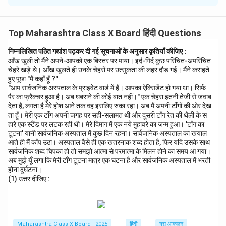
यह वाक्य एक प्रश्नवाचक वाक्य है, जिसमें "कितने" शब्द के माध्यम से
काल (समय) से संबंधित जानकारी प्राप्त की जा रही है। यह वाक्य
Top Maharashtra Class X Board हिंदी Questions
समय के कारक का उदाहरण है।
निम्नलिखित पठित गद्यांश पढ़कर दी गई सूचनाओं के अनुसार कृतियाँ कीजिए :
Step 2: 'आवाज ने मेरा ध्यान बांध लिया' कारक भेद
आँख खुली तो मैंने अपने-आपको एक बिस्तर पर पाया। इर्द-गिर्द कुछ परिचित-अपरिचित
इस वाक्य में आवाज क्रिया का कारण या प्रेरक है, जो ध्यान आकर्षित
चेहरे खड़े थे। आँख खुलते ही उनके चेहरों पर उत्सुकता की लहर दौड़ गई। मैंने कराहते
हुए पूछा "मैं कहाँ हूँ ?"
करती है। यह वाक्य प्रेरक कारक का उदाहरण है, क्योंकि आवाज ने
"आप सार्वजनिक अस्पताल के प्राइवेट वार्ड में हैं। आपका ऐक्सिडेंट हो गया था। सिर्फ
व्यक्ति के ध्यान को आकर्षित किया।
पैर का फ्रैक्चर हुआ है। अब घबराने की कोई बात नहीं।" एक चेहरा इतनी तेजी से जवाब
देता है, लगता है मेरे होश आने तक वह इसलिए रुका रहा। अब मैं अपनी टाँगों की ओर देख
ता हूँ। मेरी एक टाँग अपनी जगह पर सही-सलामत थी और दूसरी टाँग रेत की थैली के स
Download Solution in PDF
हारे एक स्टैंड पर लटक रही थी। मेरे दिमाग में एक नये मुहावरे का जन्म हुआ। 'टाँग का
टूटना' यानी सार्वजनिक अस्पताल में कुछ दिन रहना। सार्वजनिक अस्पताल का खयाल
आते ही मैं काँप उठा। अस्पताल वैसे ही एक खतरनाक शब्द होता है, फिर यदि उसके साथ
सार्वजनिक शब्द चिपका हो तो समझो आत्मा से परमात्मा के मिलन होने का समय आ गया।
अब मुझे यूँ लगा कि मेरी टाँग टूटना मात्र एक घटना है और सार्वजनिक अस्पताल में भरती
होना दुर्घटना।
(1) उत्तर दीजिए :
Maharashtra Class X Board - 2025
हिंदी
गद्य आकलन