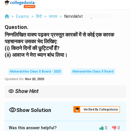
>
Exams
>
हिंदी
>
कारक
>
Nimnlikhit Vakya Pad...
Question.
निम्नलिखित वाक्य पढ़कर प्रस्तुत कारकों में से कोई एक कारक
पहचानकर उसका भेद लिखिए:
(i) कितने दिनों की छुट्टियाँ हैं?
(ii) आवाज ने मेरा ध्यान बांध लिया।
Maharashtra Class X Board - 2023
Maharashtra Class X Board
Updated On:
Nov 20, 2025
Show Hint
किसी वाक्य में कारक पहचानते समय, यह देखें कि क्रिया का प्रभाव किस पर या
किससे हो रहा है। यह कारक की पहचान में मदद करता है।
Show Solution
Verified By Collegedunia
Solution and Explanation
Was this answer helpful?
0
0
Step 1: 'कितने दिनों की छुट्टियाँ हैं?' कारक भेद