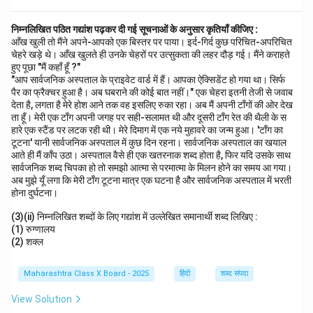
निम्नलिखित पठित गद्यांश पढ़कर दी गई सूचनाओं के अनुसार कृतियाँ कीजिए :
आँख खुली तो मैंने अपने-आपको एक बिस्तर पर पाया। इर्द-गिर्द कुछ परिचित-अपरिचित
चेहरे खड़े थे। आँख खुलते ही उनके चेहरों पर उत्सुकता की लहर दौड़ गई। मैंने कराहते
हुए पूछा "मैं कहाँ हूँ ?"
"आप सार्वजनिक अस्पताल के प्राइवेट वार्ड में हैं। आपका ऐक्सिडेंट हो गया था। सिर्फ
पैर का फ्रैक्चर हुआ है। अब घबराने की कोई बात नहीं।" एक चेहरा इतनी तेजी से जवाब
देता है, लगता है मेरे होश आने तक वह इसलिए रुका रहा। अब मैं अपनी टाँगों की ओर देख
ता हूँ। मेरी एक टाँग अपनी जगह पर सही-सलामत थी और दूसरी टाँग रेत की थैली के स
हारे एक स्टैंड पर लटक रही थी। मेरे दिमाग में एक नये मुहावरे का जन्म हुआ। 'टाँग का
टूटना' यानी सार्वजनिक अस्पताल में कुछ दिन रहना। सार्वजनिक अस्पताल का खयाल
आते ही मैं काँप उठा। अस्पताल वैसे ही एक खतरनाक शब्द होता है, फिर यदि उसके साथ
सार्वजनिक शब्द चिपका हो तो समझो आत्मा से परमात्मा के मिलन होने का समय आ गया।
अब मुझे यूँ लगा कि मेरी टाँग टूटना मात्र एक घटना है और सार्वजनिक अस्पताल में भरती
होना दुर्घटना।
(3)(ii) निम्नलिखित शब्दों के लिए गद्यांश में उल्लेखित समानार्थी शब्द लिखिए :
(1) रुग्णालय
(2) शक्ल
Maharashtra Class X Board - 2025
हिंदी
शब्द संपदा
View Solution