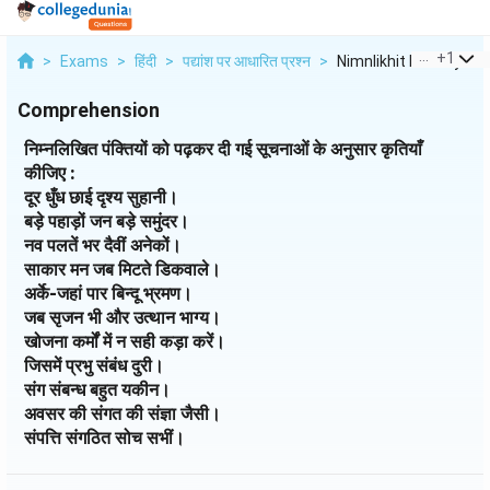
...
+
1
>
Exams
>
हिंदी
>
पद्यांश पर आधारित प्रश्न
>
Nimnlikhit Panktiyon...
Comprehension
निम्नलिखित पंक्तियों को पढ़कर दी गई सूचनाओं के अनुसार कृतियाँ
कीजिए :
दूर धुँध छाई दृश्य सुहानी।
बड़े पहाड़ों जन बड़े समुंदर।
नव पलतें भर दैवीं अनेकों।
साकार मन जब मिटते डिकवाले।
अर्के-जहां पार बिन्दू भ्रमण।
जब सृजन भी और उत्थान भाग्य।
खोजना कर्मों में न सही कड़ा करें।
जिसमें प्रभु संबंध दुरी।
संग संबन्ध बहुत यकीन।
अवसर की संगत की संज्ञा जैसी।
संपत्ति संगठित सोच सभीं।
जिसमें दिशा दृष्टियता विवेक है।
विभिन्न कृतियाँ संकृमित प्रकृति।