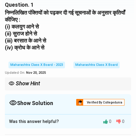
Question.
1
जिसमें बहुत तरह सस्वर विस्तार।
निम्नलिखित पंक्तियों को पढ़कर दी गई सूचनाओं के अनुसार कृतियाँ
जहांं-जहांँ रहे पंक्ति दृढ माना।
जिसे इंदिरा मन उपये सृजन।
कीजिए :
(i) कलयुग आने से
(ii) सुराज होने से
(iii) बरसात के आने से
(iv) क्रोध के आने से
Maharashtra Class X Board - 2023
Maharashtra Class X Board
Updated On:
Nov 20, 2025
Show Hint
हर प्रश्न के उत्तर को सटीक और संक्षिप्त रूप से लिखने की कोशिश करें, ताकि आपके
विचार साफ़ और स्पष्ट रूप से प्रस्तुत हो सकें।
Show Solution
Verified By Collegedunia
Solution and Explanation
Was this answer helpful?
0
0
Step 1: कलयुग आने से
कलयुग के आने से समाज में अराजकता और असमंजस बढ़ जाता है। यह