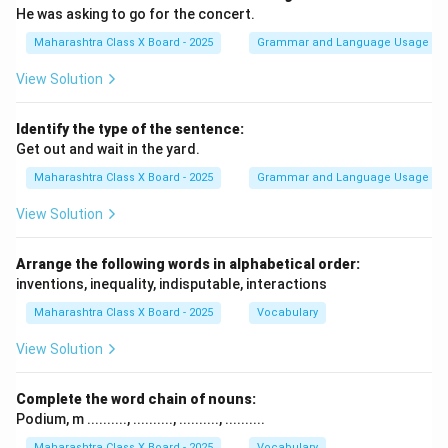
बनाती हैं। व्यक्ति को न केवल बाहरी संघर्षों का सामना करना पड़ता है,
He was asking to go for the concert.
बल्कि आंतरिक संघर्षों से भी जूझना पड़ता है।
Maharashtra Class X Board - 2025
Grammar and Language Usage
Step 2: सारांश
View Solution
इस पदांश का सार यह है कि जीवन में सफलता प्राप्त करने के लिए
श्रम और संघर्ष की आवश्यकता होती है। कोई भी सफलता बिना
Identify the type of the sentence:
Get out and wait in the yard.
परिश्रम और कड़ी मेहनत के प्राप्त नहीं होती। आंतरिक और बाहरी
संघर्षों से व्यक्ति को गुजरना पड़ता है, लेकिन यह संघर्ष उसे मंजिल तक
Maharashtra Class X Board - 2025
Grammar and Language Usage
पहुँचाता है।
View Solution
Download Solution in PDF
Arrange the following words in alphabetical order:
inventions, inequality, indisputable, interactions
Maharashtra Class X Board - 2025
Vocabulary
View Solution
Complete the word chain of nouns:
Podium, m .........., .........., .........., ..........
Maharashtra Class X Board - 2025
Vocabulary