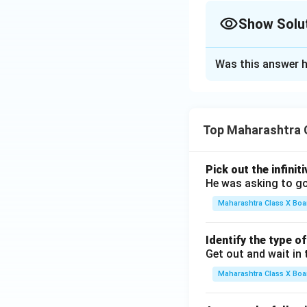
Download Solutio
Show Solu
Solution and E
Was this answer h
Step 1: प्रमुख पंक्ति
पदांश में जीवन के संघर
ही यह भी कहा गया है 
Top Maharashtra 
सकारात्मक दृष्टिकोण 
Step 2: सारांश
Pick out the infinit
इस कविता का सार यह ह
He was asking to go
आवश्यकता होती है। व्य
Maharashtra Class X Boa
की ओर अग्रसर करता 
Identify the type o
Download Solutio
Get out and wait in 
Maharashtra Class X Boa