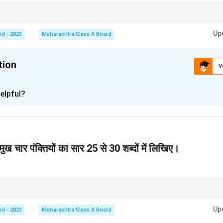
र्क समझना महत्वपूर्ण है, क्योंकि संस्कृत के शब्दों का प्रयोग कविता और साहित्य में अधिक होता है।
n in PDF
Up
rd - 2023
Maharashtra Class X Board
tion
V
xplanation
elpful?
से शब्द लिखना
 किसी विशेषता या गुण को व्यक्त करने के लिए किया जाता है। उदाहरण के रूप में:
रमुख चार पंक्तियों का सार 25 से 30 शब्दों में लिखिए।
ों की पहचान
 जो आए हैं, वे हो सकते हैं:
ं कि सभी मुख्य विचारों को संक्षेप और सटीक रूप में प्रस्तुत करें ताकि पाठक आसानी से समझ सक
Up
rd - 2023
Maharashtra Class X Board