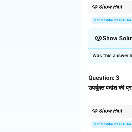
Show Hint
संस्कृत और हिंदी शब्दों में फ
Download Solutio
Maharashtra Class X Boa
Show Solu
Solution and E
Was this answer h
Step 1: 'ता' प्रत्यय 
'ता' प्रत्यय का प्रयोग
Question:
-
मधुरता
(मधुर से)
3
-
सद्गति
(सद्गत से)
उपर्युक्त पदांश की प्
Step 2: संस्कृत शब्द
पदांश में संस्कृत के शब्द
Show Hint
-
दीक्षा
सारांश लिखते समय, ध्यान रखे
-
सद्गति
Maharashtra Class X Boa