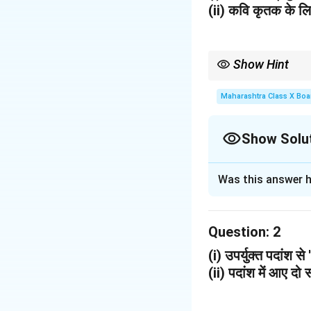
(ii) कवि कृतक के ल
Show Hint
कविता में व्यक्त विचारों का 
Maharashtra Class X Boa
Show Solu
Solution and E
Was this answer h
Step 1: कविता में प्रम
कविता में प्रमुख व्यक्त
Question:
पंक्तियों में, जो गान 
2
(i) उपर्युक्त पदांश से
Step 2: कवि कृतक के
(ii) पदांश में आए दो 
कवि के लिए कविता लिखन
के माध्यम से जीवन के स
प्रख्यात व्यक्ति या व