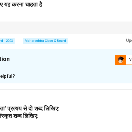
िए यह करना चाहता है
विश्लेषण करते समय, ध्यान दें कि कवि किस व्यक्तित्व या विचार के माध्यम से अपने संदेश को स्पष्ट 
Up
rd - 2023
Maharashtra Class X Board
tion
V
xplanation
elpful?
ुख व्यक्तियों के नाम
ियों के नाम वह होते हैं जो कवि द्वारा व्यक्त की गई भावनाओं, विचारों और प्रेरणाओं के
और संजीवक के नाम आते हैं, वे कविता के सार्थक तत्व हैं, जैसे 'हाथ में संजीवक' और
 'ता' प्रत्यय से दो शब्द लिखिए:
 लिए यह करना चाहता है
संस्कृत शब्द लिखिए:
े का उद्देश्य विचारों और संदेशों को प्रस्तुत करना होता है, और यहाँ कवि की इच्
र्वोत्तम पहलुओं का प्रचार करें। कविता में व्यक्त विचारों के अनुसार, कवि अपने गान
िचार का सम्मान करता है।