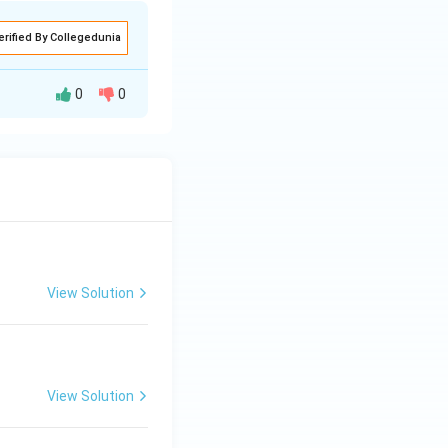
erified By Collegedunia
0
0
व को बताया गया है, साथ
सकता है। इसे एक
ी बात की गई है।
ढ़ संकल्प की
न यही संघर्ष उसे सफलता
View Solution
View Solution