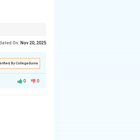
कर रहा है।
dated On:
Nov 20, 2025
erified By Collegedunia
0
0
 साथ जुड़े होते हैं। इन
 'उसमुख का गान'।
छा है कि वह अपने गान
 द्वारा किसी भी