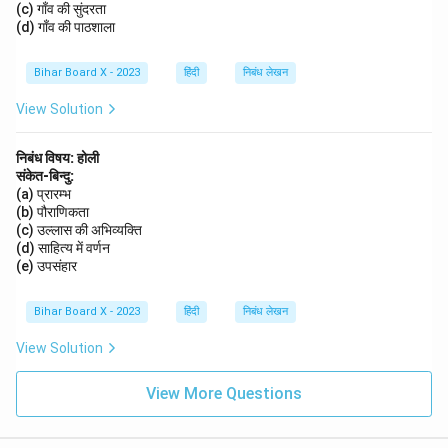
कर सकते हैं, बल्कि आने वाली पीढ़ियों के लिए एक स्थिर और सुरक्षित
(c) गाँव की सुंदरता
(d) गाँव की पाठशाला
जल आपूर्ति सुनिश्चित कर सकते हैं। यह समय की आवश्यकता है कि
हम सभी इस दिशा में जागरूकता बढ़ाएं और पानी की बचत को अपने
Bihar Board X - 2023
हिंदी
निबंध लेखन
जीवन का हिस्सा बनाएं।
View Solution
Download Solution in PDF
निबंध विषय: होली
संकेत-बिन्दु:
(a) प्रारम्भ
(b) पौराणिकता
(c) उल्लास की अभिव्यक्ति
(d) साहित्य में वर्णन
(e) उपसंहार
Bihar Board X - 2023
हिंदी
निबंध लेखन
View Solution
View More Questions