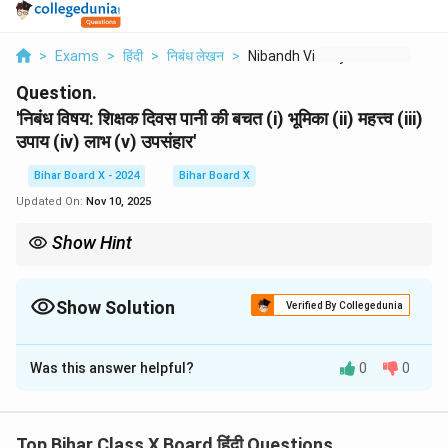
>
Exams
>
हिंदी
>
निबंध लेखन
>
Nibandh Vishay Shiks...
Question.
'निबंध विषय: शिक्षक दिवस पानी की बचत (i) भूमिका (ii) महत्त्व (iii)
उपाय (iv) लाभ (v) उपसंहार'
Bihar Board X - 2024
Bihar Board X
Updated On:
Nov 10, 2025
Show Hint
पानी की बचत का सबसे प्रभावी तरीका है इसे जरूरत से ज्यादा न खर्चना और
पुनर्चक्रण को बढ़ावा देना।
Show Solution
Verified By Collegedunia
Solution and Explanation
Was this answer helpful?
0
0
(i) भूमिका:
पानी जीवन का अभिन्न हिस्सा है और बिना पानी के जीवन संभव नहीं
है। यह हमारे दैनिक जीवन में हर गतिविधि का हिस्सा है, जैसे कि पीने,
Top Bihar Class X Board हिंदी Questions