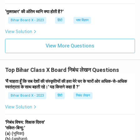
वृष्टि जल संचयन:
‘मुक्ताक्षर’ की अंतिम ध्वनि क्या होती है?'
वर्षा के पानी को एकत्र करके उसका उपयोग किया जा सकता है। यह
Bihar Board X - 2023
हिंदी
भाषा विज्ञान
उपाय जल संकट को कम करने में मदद करता है।
View Solution
पानी की पुनर्चक्रण:
पानी का पुनः उपयोग करने की प्रक्रिया को अपनाने से जल की खपत
View More Questions
कम की जा सकती है, जैसे कि घरेलू और औद्योगिक पानी का
पुनर्चक्रण।
जल का विवेकपूर्ण उपयोग:
Top Bihar Class X Board निबंध लेखन Questions
घरों और कार्यालयों में पानी का उपयोग नियंत्रित और विवेकपूर्ण तरीके
से करना चाहिए।
'मैं चाहता हूँ कि सब देशों की संस्कृतियों की हवा मेरे घर के चारों ओर अधिक-से-अधिक
स्वतंत्रता के साथ बहती रहे।' यह किसने कहा है ?'
सिंचाई तकनीक में सुधार:
किसानों को ड्रिप सिंचाई जैसी आधुनिक सिंचाई विधियों को अपनाने के
Bihar Board X - 2023
हिंदी
निबंध लेखन
लिए प्रेरित करना चाहिए, जिससे पानी की बचत होती है।
View Solution
(iv) लाभ:
'निबंध विषय: शिक्षक दिवस'
पानी की बचत के कई लाभ हैं:
'संकेत-बिन्दु:'
(a) (भूमिका)
(b) (आयोजन)