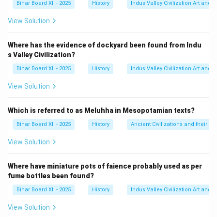
Bihar Board XII - 2025
History
Indus Valley Civilization Art and 
शामिल घोषित कर दिया।
इसके विरोध में, कांग्रेस के मंत्रालयों ने अक्टूबर और नवंबर 1939 में
View Solution
सामूहिक रूप से इस्तीफा दे दिया।
मुस्लिम लीग के नेता मुहम्मद अली जिन्ना ने इस अवसर का उपयोग करते
Where has the evidence of dockyard been found from Indu
s Valley Civilization?
हुए, कांग्रेस शासन के अंत का जश्न मनाने के लिए 22 दिसंबर, 1939
को 'मुक्ति दिवस' (Day of Deliverance) के रूप में मनाने का आह्वान
Bihar Board XII - 2025
History
Indus Valley Civilization Art and 
किया।
View Solution
Step 3: Final Answer:
मुस्लिम लीग ने 22 दिसंबर, 1939 को मुक्ति दिवस मनाया। अतः,
Which is referred to as Meluhha in Mesopotamian texts?
विकल्प (D) सही है।
Bihar Board XII - 2025
History
Ancient Civilizations and their Co
Download Solution in PDF
View Solution
Where have miniature pots of faience probably used as per
fume bottles been found?
Bihar Board XII - 2025
History
Indus Valley Civilization Art and 
View Solution