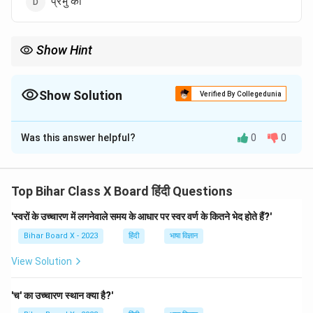
प्रभु को
Show Hint
कविता में धार्मिक या भक्ति साहित्य अक्सर आत्मा की पवित्रता और प्रभु के प्रति
आस्था को प्रकट करता है।
Show Solution
Verified By Collegedunia
The Correct Option is
C
Was this answer helpful?
0
0
Solution and Explanation
"मेरे बिना तुम प्रभु" शीर्षक कविता भक्त को संबोधित है। इस कविता में
भक्त की भक्ति और प्रभु के प्रति उसका समर्पण दर्शाया गया है।
Top Bihar Class X Board हिंदी Questions
'स्वरों के उच्चारण में लगनेवाले समय के आधार पर स्वर वर्ण के कितने भेद होते हैं?'
Download Solution in PDF
Bihar Board X - 2023
हिंदी
भाषा विज्ञान
View Solution
'च' का उच्चारण स्थान क्या है?'