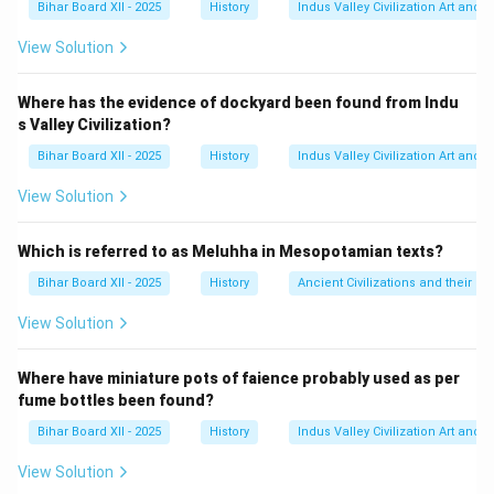
Bihar Board XII - 2025
History
Indus Valley Civilization Art and 
समानताओं को उजागर करने का प्रयास किया, यह तर्क देते हुए कि दोनों
एक ही सत्य की ओर ले जाते हैं।
View Solution
Step 3: Final Answer:
'मज्म-उल-बहरीन' की रचना दारा शिकोह ने की थी। अतः, विकल्प (C)
Where has the evidence of dockyard been found from Indu
s Valley Civilization?
सही है।
Bihar Board XII - 2025
History
Indus Valley Civilization Art and 
Download Solution in PDF
View Solution
Which is referred to as Meluhha in Mesopotamian texts?
Bihar Board XII - 2025
History
Ancient Civilizations and their Co
View Solution
Where have miniature pots of faience probably used as per
fume bottles been found?
Bihar Board XII - 2025
History
Indus Valley Civilization Art and 
View Solution