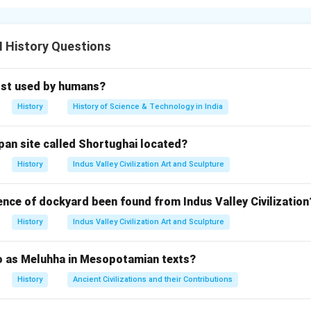
के जीवन की दो सबसे महत्वपूर्ण घटनाओं - ज्ञान प्राप्ति और महापरिनिर्वाण - से जुड़े स्
Explanation:
 जुड़े ये दो स्थल निम्नलिखित हैं:
I History Questions
महात्मा बुद्ध को
बोधगया
(बिहार) में एक पीपल वृक्ष के नीचे ज्ञान की प्राप्ति हुई 
 वृक्ष 'बोधि वृक्ष' के नाम से प्रसिद्ध हुआ।
rst used by humans?
मा बुद्ध का महापरिनिर्वाण (शरीर त्याग)
कुशीनगर
(उत्तर प्रदेश) में हुआ था। यह बौद्
History
History of Science & Technology in India
pan site called Shortughai located?
wer:
History
Indus Valley Civilization Art and Sculpture
 प्राप्ति स्थल बोधगया और निर्वाण स्थल कुशीनगर है।
ence of dockyard been found from Indus Valley Civilization
n in PDF
History
Indus Valley Civilization Art and Sculpture
to as Meluhha in Mesopotamian texts?
History
Ancient Civilizations and their Contributions