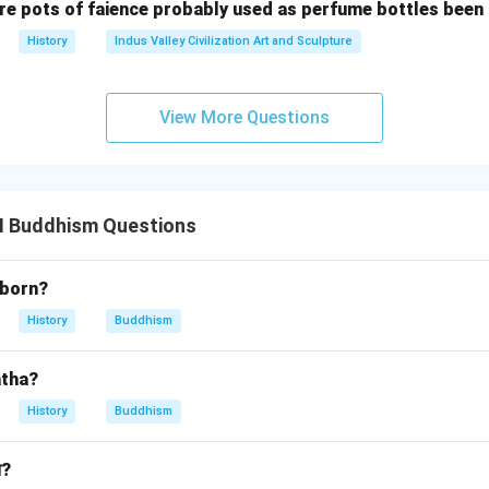
re pots of faience probably used as perfume bottles been
History
Indus Valley Civilization Art and Sculpture
View More Questions
II Buddhism Questions
 born?
History
Buddhism
atha?
History
Buddhism
आ?