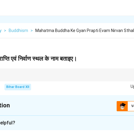
y
>
Buddhism
>
Mahatma Buddha Ke Gyan Prapti Evam Nirvan Sthal
 प्राप्ति एवं निर्वाण स्थल के नाम बताइए।
स्थलों को 'महान घटनाएँ' कहा जाता है: जन्म (लुम्बिनी), ज्ञान प्राप्ति (बोधगया), प्रथम उपदेश (स
U
Bihar Board XII
tion
V
xplanation
elpful?
nding the Concept: