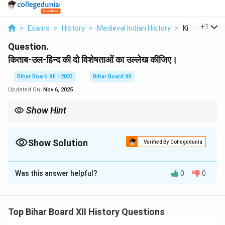
...
+
1
>
Exams
>
History
>
Medieval Indian History
>
Kitab Ul Hind K
Question.
किताब-उल-हिन्द की दो विशेषताओं का उल्लेख कीजिए।
Bihar Board XII - 2023
Bihar Board XII
Updated On:
Nov 6, 2025
Show Hint
'किताब-उल-हिन्द' को केवल एक यात्रा वृत्तांत नहीं, बल्कि मध्यकालीन भारत पर एक
अकादमिक और समाजशास्त्रीय अध्ययन के रूप में देखा जाता है।
Show Solution
Verified By Collegedunia
Solution and Explanation
Was this answer helpful?
0
0
Step 1: Understanding the Concept:
यह प्रश्न 11वीं सदी के विद्वान अल-बरूनी द्वारा रचित प्रसिद्ध ग्रंथ
'किताब-उल-हिन्द' की दो मुख्य विशेषताओं के बारे में है।
Top Bihar Board XII History Questions
Step 2: Detailed Explanation: