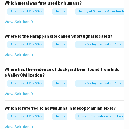
'किताब-उल-हिन्द' (भारत की पुस्तक) की दो प्रमुख विशेषताएँ
Which metal was first used by humans?
निम्नलिखित हैं:
Bihar Board XII - 2025
History
History of Science & Technology 
विस्तृत और व्यापक विषय-वस्तु:
यह ग्रंथ 11वीं सदी के भारत पर
View Solution
एक विश्वकोश की तरह है। अल-बरूनी ने इसमें केवल राजनीतिक
इतिहास ही नहीं, बल्कि भारतीय धर्म, दर्शन, विज्ञान, गणित, खगोल
Where is the Harappan site called Shortughai located?
विज्ञान, रीति-रिवाज, सामाजिक संरचना और कानून जैसे विविध
Bihar Board XII - 2025
History
Indus Valley Civilization Art and 
विषयों पर विस्तृत जानकारी दी है।
View Solution
व्यवस्थित और तुलनात्मक दृष्टिकोण:
पुस्तक की संरचना बहुत
व्यवस्थित है। इसमें 80 अध्याय हैं, और प्रत्येक अध्याय एक प्रश्न
Where has the evidence of dockyard been found from Indu
से शुरू होता है, फिर संस्कृत ग्रंथों पर आधारित विवरण दिया जाता
s Valley Civilization?
है, और अंत में अक्सर भारतीय अवधारणाओं की तुलना यूनानी और
Bihar Board XII - 2025
History
Indus Valley Civilization Art and 
इस्लामी विचारों से की जाती है। यह वस्तुनिष्ठ और विश्लेषणात्मक
दृष्टिकोण इसे अपने समय के अन्य यात्रा वृत्तांतों से अलग करता
View Solution
है।
Which is referred to as Meluhha in Mesopotamian texts?
Step 3: Final Answer:
Bihar Board XII - 2025
History
Ancient Civilizations and their Co
अतः, किताब-उल-हिन्द की दो विशेषताएँ इसकी व्यापक विषय-वस्तु और
इसका व्यवस्थित, तुलनात्मक दृष्टिकोण हैं।
View Solution